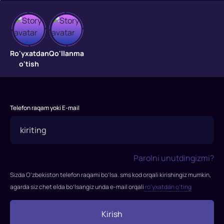
Fort
Ro'yxatdan
Qo'llanma
Rossdagi
o'tish
sarguzashtlar
"Fort
Rossdagi
Telefon raqam yoki E-mail
sarguzashtlar"
filmi
2014-
yilda
Parolni unutdingizmi?
tasvirga
Sizda O’zbekiston telefon raqami bo’lsa. sms kod orqali kirishingiz mumkin,
olingan.
agarda siz chet elda bo’lsangiz unda e-mail orqali
ro’yxatdan o’ting
Rejissor:
Yuriy
Kirish
Moroz