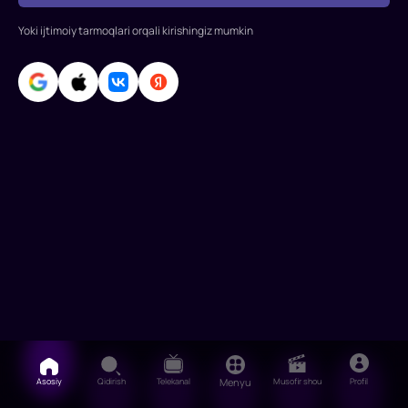
Rollarda:
Maksim
Yoki ijtimoiy tarmoqlari orqali kirishingiz mumkin
Matveev,
Anna
Starshenbaum,
Maksim
Vinogradov,
Asosiy
Qidirish
Telekanal
Menyu
Musofir shou
Profil