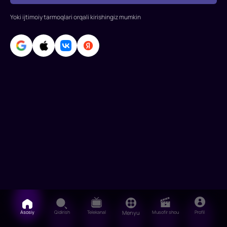
Rollarda:
Kristian
Yoki ijtimoiy tarmoqlari orqali kirishingiz mumkin
Beyl,
Mett
Deymon,
Keytriona
Balf,
Asosiy
Qidirish
Telekanal
Menyu
Musofir shou
Profil