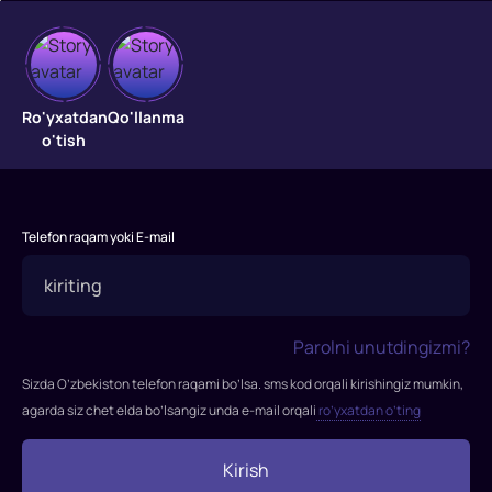
Ford
Ro'yxatdan
Qo'llanma
ferrariga
o'tish
qarshi
"Ford
ferrariga
Telefon raqam yoki E-mail
qarshi"
filmi
2019-
yilda
Parolni unutdingizmi?
tasvirga
Sizda O’zbekiston telefon raqami bo’lsa. sms kod orqali kirishingiz mumkin,
olingan
agarda siz chet elda bo’lsangiz unda e-mail orqali
ro’yxatdan o’ting
Rejissor:
Jeyms
Kirish
Mangold