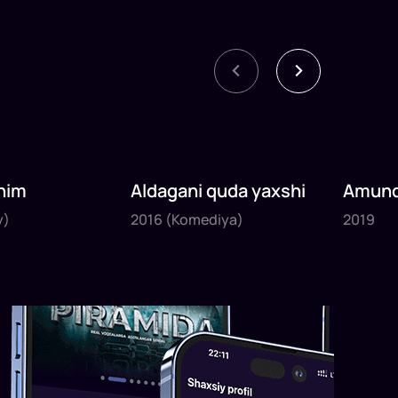
nim
Aldagani quda yaxshi
Amund
2016
2019
sayyoh
y)
2016
(Komediya)
2019
1
x
82
daq
.
1
x
120