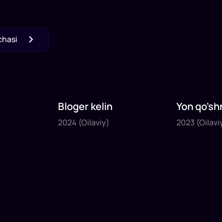
chasi
Bloger kelin
Yon qo'sh
2024
2023
2024
(Oilaviy)
2023
(Oilavi
1
x
35
daq
.
1
x
40
daq
.