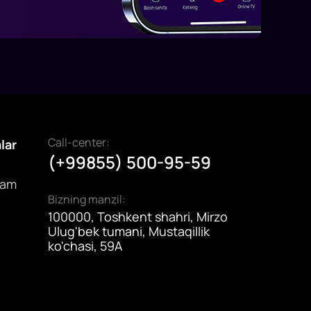
Call-center:
alar
(+99855) 500-95-59
dam
Bizning manzil:
100000, Toshkent shahri, Mirzo
Ulug'bek tumani, Mustaqillik
ko'chasi, 59A