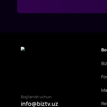
Bo
Bi
Fo
Max
Bog'lanish uchun:
info@biztv.uz
Rek