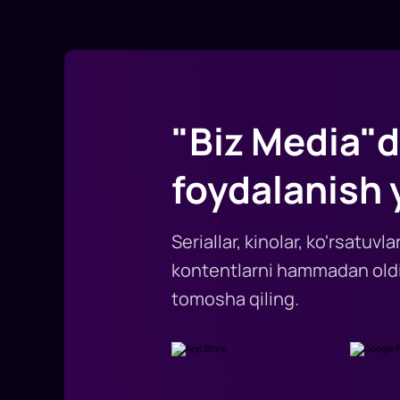
"Biz Media"d
foydalanish 
Seriallar, kinolar, ko'rsatuv
kontentlarni hammadan oldi
tomosha qiling.