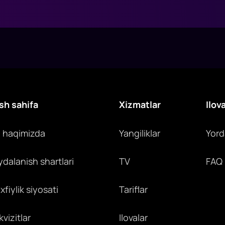
sh sahifa
Xizmatlar
Ilov
z haqimizda
Yangiliklar
Yor
ydalanish shartlari
TV
FAQ
fiylik siyosati
Tariflar
vizitlar
Ilovalar