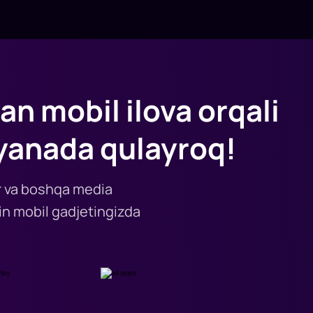
an mobil ilova orqali
yanada qulayroq!
lar va boshqa media
n mobil gadjetingizda