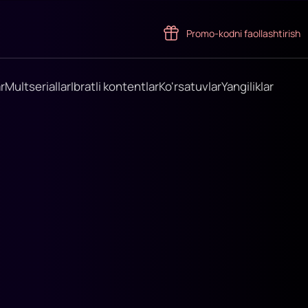
Promo-kodni faollashtirish
r
Multseriallar
Ibratli kontentlar
Ko'rsatuvlar
Yangiliklar