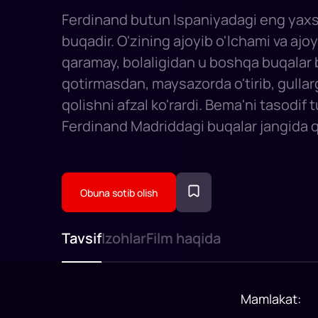
Ferdinand butun Ispaniyadagi eng yaxsh
buqadir. O'zining ajoyib o'lchami va ajo
qaramay, bolaligidan u boshqa buqalar 
qotirmasdan, maysazorda o'tirib, gullar
qolishni afzal ko'rardi. Bema'ni tasodif t
Ferdinand Madriddagi buqalar jangida 
uchun boshqa qabila a'zolari orasidan t
Ferdinand o'zining tinchliksevar e'tiqo
qilishi va hatto qiyinchiliklarga qaramay
Obuna sotib olish
o'zingni saqlash ekanligini eslatishi ker
atrofimizdagi dunyoni o'zgartirishning 
Tavsif
Izohlar
Film haqida
Mamlakat
: