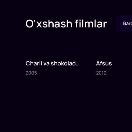
O'xshash filmlar
Bar
Charli va shokolad
Afsus
2005
2012
fabrikasi
2005
2012
1
x
75
daq
.
1
x
80
daq
.