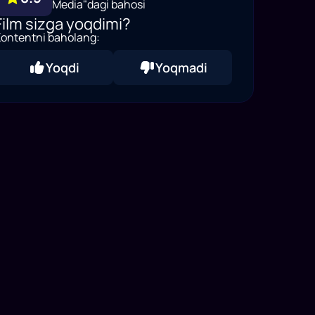
Media"dagi bahosi
Film sizga yoqdimi?
ontentni baholang:
Yoqdi
Yoqmadi