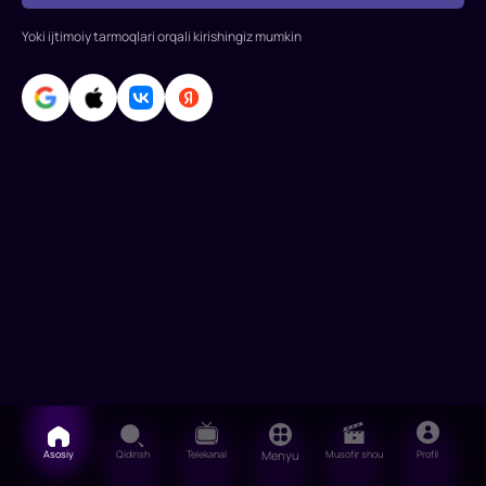
Tae-
ju,
Yoki ijtimoiy tarmoqlari orqali kirishingiz mumkin
Kim
Gun-
Vu,
Ko
A-
ra,
Xeo
Jun-
Seok,
Jung
Ra-
el,
Asosiy
Qidirish
Telekanal
Menyu
Musofir shou
Profil