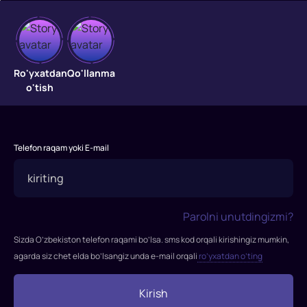
Farzand
"Farzand"
Ro'yxatdan
Qo'llanma
filmi
o'tish
2023-
yilda
tasvirga
olingan.
Telefon raqam yoki E-mail
Rejissor:
Park
Xun
Jung
Parolni unutdingizmi?
Rollarda:
Sizda O’zbekiston telefon raqami bo’lsa. sms kod orqali kirishingiz mumkin,
Kim
agarda siz chet elda bo’lsangiz unda e-mail orqali
ro’yxatdan o’ting
Seon-
Xo,
Kirish
Kan