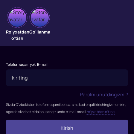
Fantomas
2
Ro'yxatdan
Qo'llanma
o'tish
"Fantomas
2"
filmi
Telefon raqam yoki E-mail
1965-
yilda
tasvirga
olingan.
Parolni unutdingizmi?
Komissar
Yuve
Sizda O’zbekiston telefon raqami bo’lsa. sms kod orqali kirishingiz mumkin,
va
agarda siz chet elda bo’lsangiz unda e-mail orqali
ro’yxatdan o’ting
muxbir
Fandor
Kirish
Fantomasni