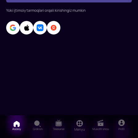
Yoki ijtimoiy tarmoqlari orqali kirishingiz mumkin
Asosiy
Qidirish
Telekanal
Menyu
Musofir shou
Profil