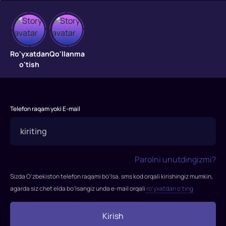
Ro'yxatdan
Qo'llanma
Eng
o'tish
yaxshi
investitsiya
Telefon raqam yoki E-mail
—
bilimga
qilinganidir.
Parolni unutdingizmi?
Asoschilar
Sizda O’zbekiston telefon raqami bo’lsa. sms kod orqali kirishingiz mumkin,
podcast
agarda siz chet elda bo’lsangiz unda e-mail orqali
ro’yxatdan o’ting
Kirish