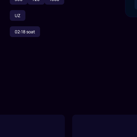
UZ
02:18
soat