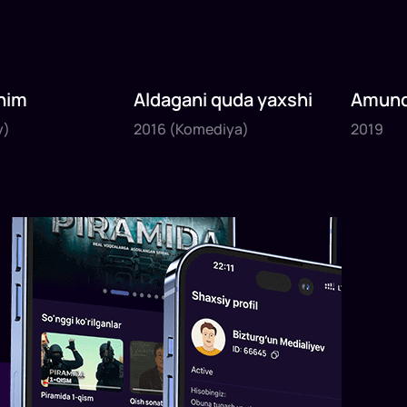
nim
Aldagani quda yaxshi
Amund
2016
2019
sayyoh
y)
2016
(Komediya)
2019
1
x
82
daq
.
1
x
120