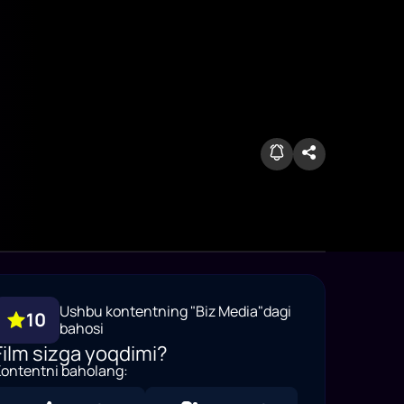
Ushbu kontentning "Biz Media"dagi
10
bahosi
Film sizga yoqdimi?
ontentni baholang: