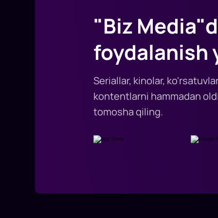
"Biz Media"d
foydalanish 
Seriallar, kinolar, ko'rsatuv
kontentlarni hammadan oldi
tomosha qiling.