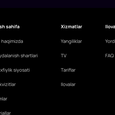
sh sahifa
Xizmatlar
Ilov
z haqimizda
Yangiliklar
Yor
ydalanish shartlari
TV
FAQ
fiylik siyosati
Tariflar
vizitlar
Ilovalar
mlar
iallar