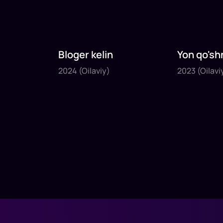
Bloger kelin
Yon qo'sh
2024
2023
2024
(Oilaviy)
2023
(Oilavi
1
x
35
daq
.
1
x
40
daq
.