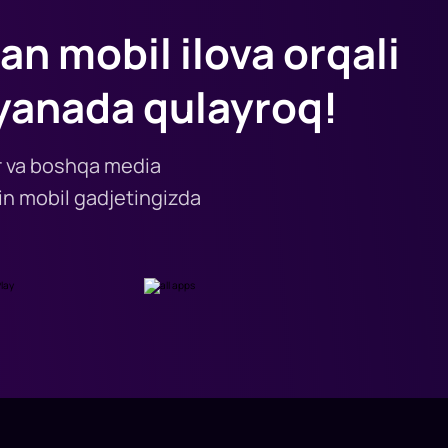
an mobil ilova orqali
yanada qulayroq!
lar va boshqa media
n mobil gadjetingizda