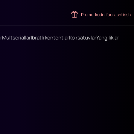
Promo-kodni faollashtirish
r
Multseriallar
Ibratli kontentlar
Ko'rsatuvlar
Yangiliklar