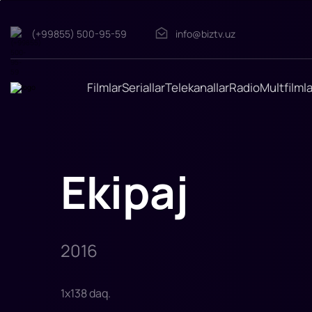
Ekipaj
(+99855) 500-95-59
info@biztv.uz
"Ekipaj"
(inglizcha
parvoz
-
"Parvoz"
Filmlar
Seriallar
Telekanallar
Radio
Multfilmla
yoki
"Parvoz")
"Robert
Zemekis"
rejissyori
va
Jon
Gatins
Ekipaj
yozgan
drama.
Bosh
rolni
Denzel
Vashington
o'ynadi.
2016
1
x
138
daq
.