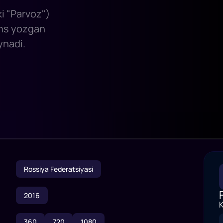
ki "Parvoz")
ins yozgan
ynadi.
Rossiya Federatsiyasi
2016
K
360
720
1080