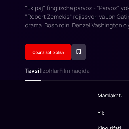
"Ekipaj" (inglizcha parvoz - "Parvoz" yo
"Robert Zemekis" rejissyori va Jon Gat
drama. Bosh rolni Denzel Vashington o'
Obuna sotib olish
Tavsif
Izohlar
Film haqida
Mamlakat
:
Yil
:
Kino sifati
: