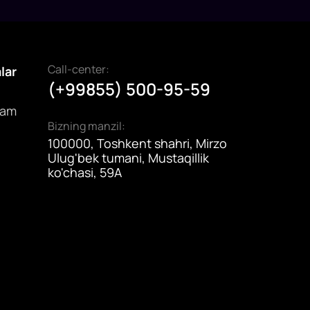
Call-center:
alar
(+99855) 500-95-59
dam
Bizning manzil:
100000, Toshkent shahri, Mirzo
Ulug'bek tumani, Mustaqillik
ko'chasi, 59A