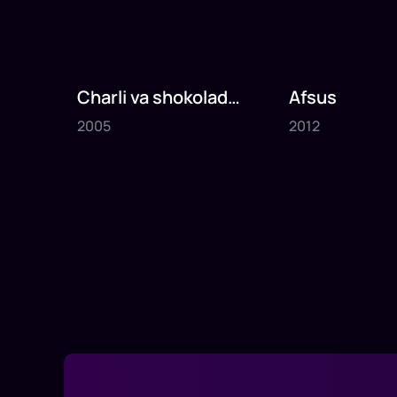
Charli va shokolad
Afsus
2005
2012
fabrikasi
2005
2012
1
x
75
daq
.
1
x
80
daq
.