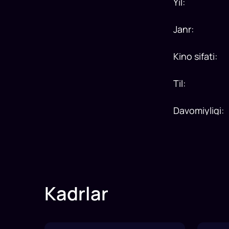
Yil
:
Janr
:
Kino sifati
:
Til
:
Davomiyligi
:
Kadrlar