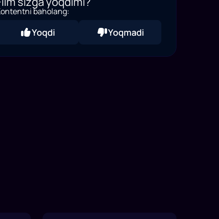
Film sizga yoqdimi?
ontentni baholang:
Yoqdi
Yoqmadi