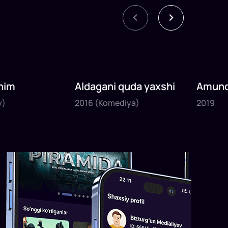
nim
Aldagani quda yaxshi
Amund
2016
2019
sayyoh
y)
2016
(Komediya)
2019
1
x
82
daq
.
1
x
120