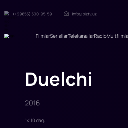
Duelchi
(+99855) 500-95-59
info@biztv.uz
"Duelchi"
filmi
2016-
yilda
tasvirga
Filmlar
Seriallar
Telekanallar
Radio
Multfilmla
olingan.
Rejissor:
Aleksey
Mizgirev
Rollarda:
Pyotr
Fedorov,
Vladimir
Duelchi
Mashkov,
Yuliya
Xlynina,
Fransiska
Petri,
Ma
2016
1
x
110
daq
.