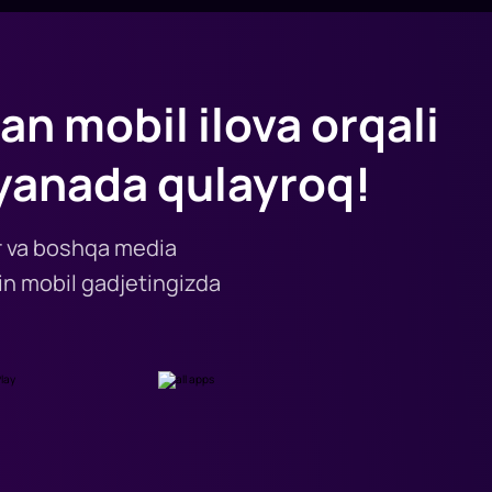
an mobil ilova orqali
yanada qulayroq!
lar va boshqa media
n mobil gadjetingizda