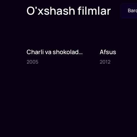
O'xshash filmlar
Bar
Charli va shokolad
Afsus
2005
2012
fabrikasi
2005
2012
1
x
75
daq
.
1
x
80
daq
.