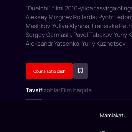
"Duelchi" filmi 2016-yilda tasvirga oling
Aleksey Mizgirev Rollarda: Pyotr Fedoro
Mashkov, Yuliya Xlynina, Fransiska Petri
Sergey Garmash, Pavel Tabakov, Yuriy K
Aleksandr Yatsenko, Yuriy Kuznetsov
Obuna sotib olish
Tavsif
Izohlar
Film haqida
Mamlakat
: