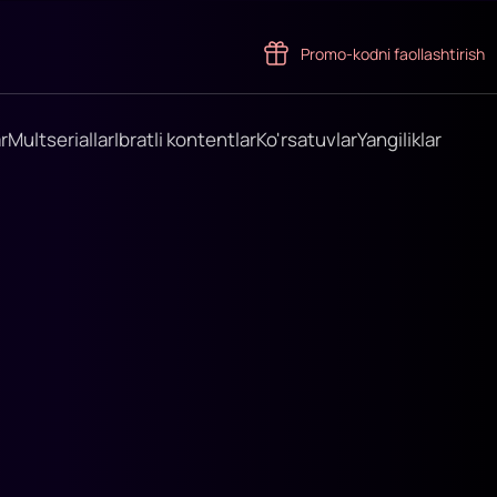
Promo-kodni faollashtirish
r
Multseriallar
Ibratli kontentlar
Ko'rsatuvlar
Yangiliklar