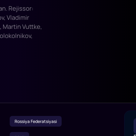
an. Rejissor:
v, Vladimir
, Martin Vuttke,
olokolnikov,
Rossiya Federatsiyasi