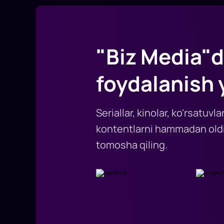
"Biz Media"d
foydalanish 
Seriallar, kinolar, ko'rsatuv
kontentlarni hammadan oldi
tomosha qiling.