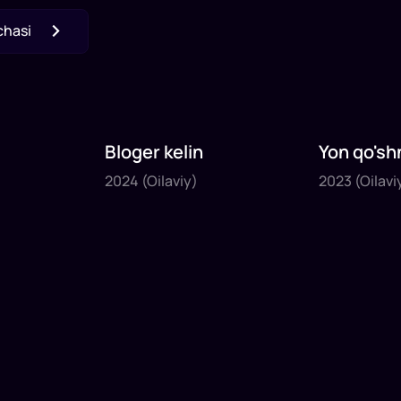
chasi
Bloger kelin
Yon qo'sh
2024
2023
2024
(Oilaviy)
2023
(Oilavi
1
x
35
daq
.
1
x
40
daq
.