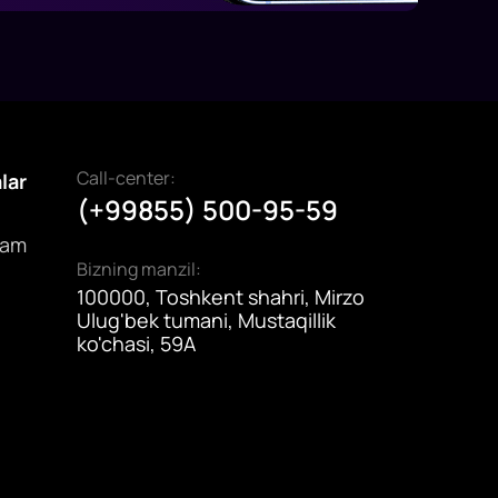
Call-center:
alar
(+99855) 500-95-59
dam
Bizning manzil:
100000, Toshkent shahri, Mirzo
Ulug'bek tumani, Mustaqillik
ko'chasi, 59A