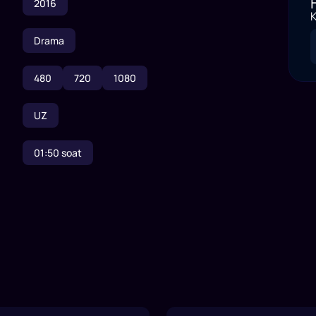
2016
K
Drama
480
720
1080
UZ
01:50
soat