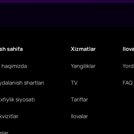
sh sahifa
Xizmatlar
Ilov
z haqimizda
Yangiliklar
Yor
ydalanish shartlari
TV
FAQ
fiylik siyosati
Tariflar
vizitlar
Ilovalar
mlar