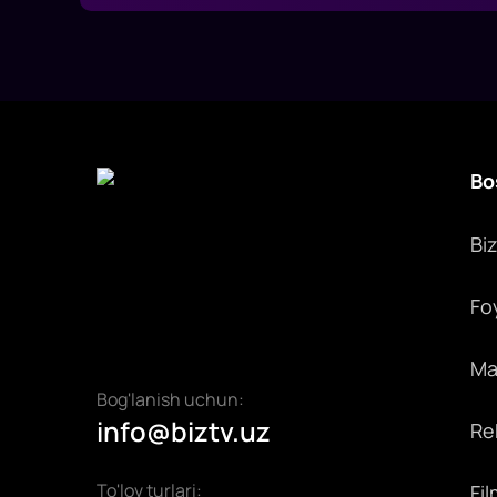
Bo
Bi
Fo
Max
Bog'lanish uchun:
info@biztv.uz
Rek
To'lov turlari:
Fil