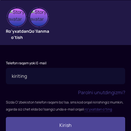
Dovyuraklar
ishi
Ro'yxatdan
Qo'llanma
o'tish
"Dovyuraklar
ishi"
filmi
Telefon raqam yoki E-mail
2017-
yilda
tasvirga
olingan.
Parolni unutdingizmi?
Rejissor:
Jozef
Sizda O’zbekiston telefon raqami bo’lsa. sms kod orqali kirishingiz mumkin,
Kosinski
agarda siz chet elda bo’lsangiz unda e-mail orqali
ro’yxatdan o’ting
Rollarda:
Josh
Kirish
Brolin,