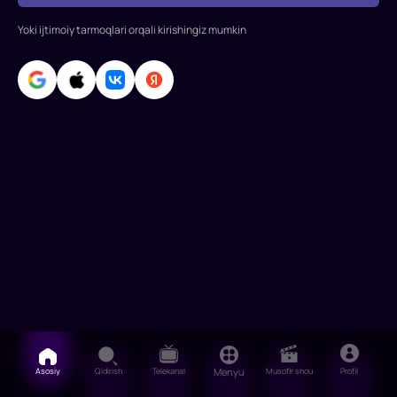
Miles
Yoki ijtimoiy tarmoqlari orqali kirishingiz mumkin
Teller,
Jeff
Bridges,
Jennifer
Konnelli,
J
Asosiy
Qidirish
Telekanal
Menyu
Musofir shou
Profil