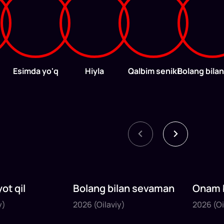
Esimda yo'q
Hiyla
Qalbim seniki
ot qil
Bolang bilan sevaman
Onam b
2026
2026
y)
2026
(Oilaviy)
2026
(Oi
77
daq
86
d