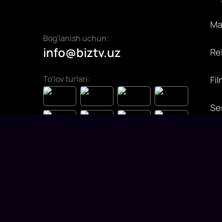
Max
Bog'lanish uchun:
info@biztv.uz
Rek
To'lov turlari:
Fil
Ser
On