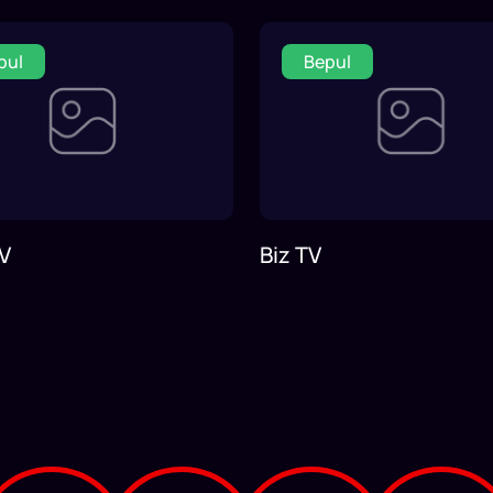
pul
Bepul
V
Biz TV