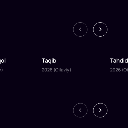
ol
Taqib
Tahdid
2026
2026
y)
2026
(Oilaviy)
2026
(Oi
74
daq
69
d