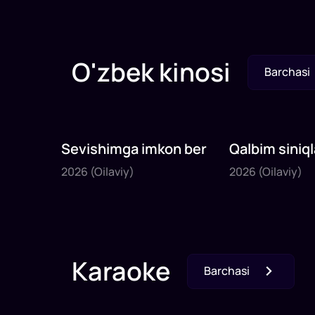
O'zbek kinosi
Barchasi
Sevishimga imkon ber
Qalbim siniql
2026
2026
2026
(Oilaviy)
2026
(Oilaviy)
79
daq
50
daq
Karaoke
Barchasi