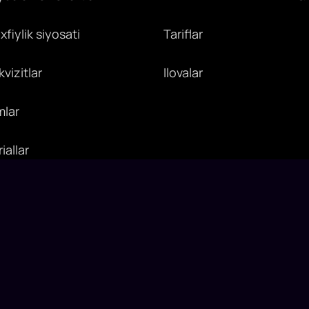
fiylik siyosati
Tariflar
vizitlar
Ilovalar
mlar
iallar
layn radio