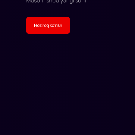
Musofir shou yangi soni
Hoziroq ko'rish