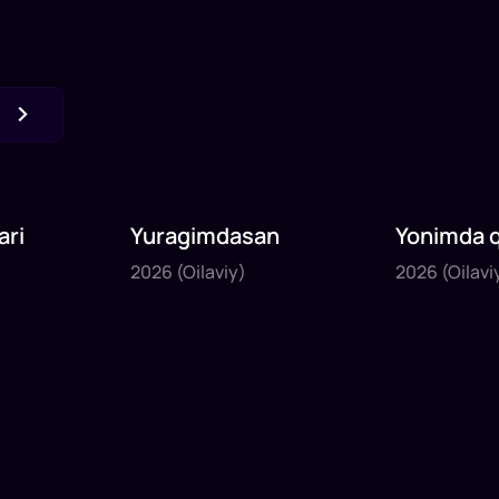
ari
Yuragimdasan
Yonimda q
2026
2026
2026
(Oilaviy)
2026
(Oilavi
80
daq
87
daq