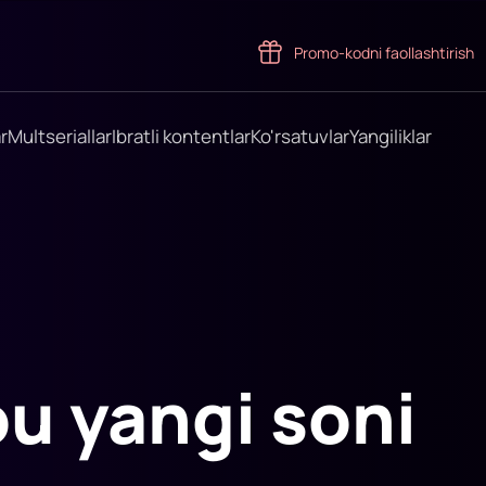
Promo-kodni faollashtirish
r
Multseriallar
Ibratli kontentlar
Ko'rsatuvlar
Yangiliklar
u yangi soni