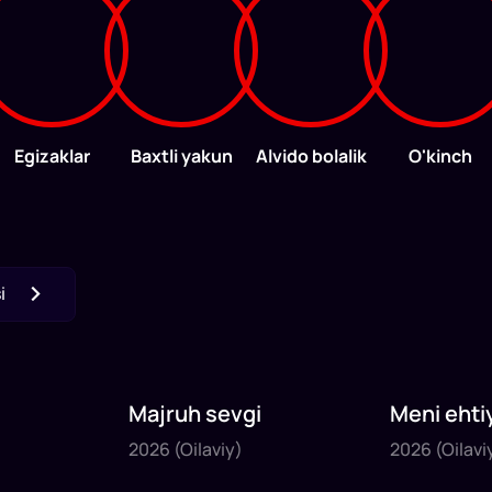
Egizaklar
Baxtli yakun
Alvido bolalik
O'kinch
i
Majruh sevgi
Meni ehtiy
2026
2026
2026
(Oilaviy)
2026
(Oilavi
47
daq
45
daq