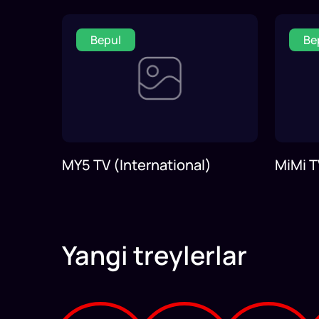
Bepul
Be
MY5 TV (International)
MiMi T
Yangi treylerlar