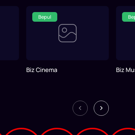
Bepul
Be
Biz Cinema
Biz Mu