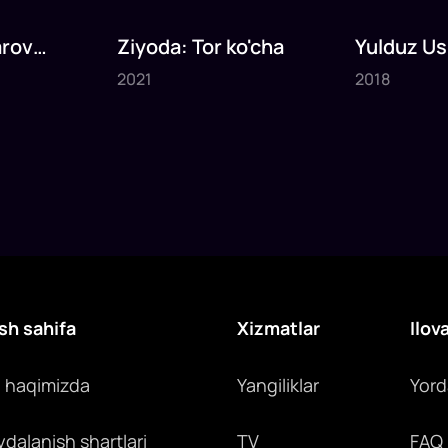
rov
Ziyoda: Tor ko'cha
Yulduz U
2021
2018
Xasta bo'
2021
2018
3
daq
6
daq
sh sahifa
Xizmatlar
Ilov
z haqimizda
Yangiliklar
Yor
ydalanish shartlari
TV
FAQ