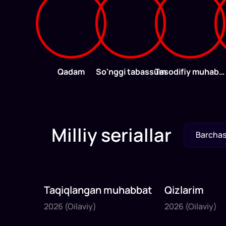
Qadam
So'nggi tabassum
Tasodifiy muhabbat
Milliy seriallar
Barchas
Taqiqlangan muhabbat
Qizlarim
2026
2026
2026
(Oilaviy)
2026
(Oilaviy)
44
daq
45
daq