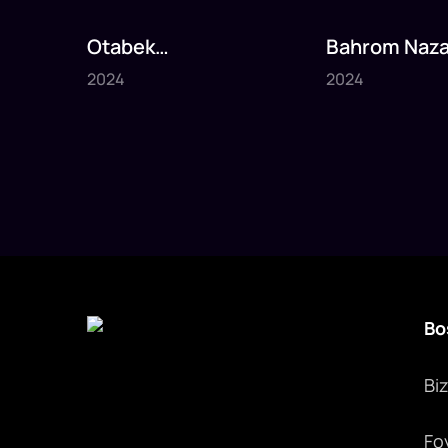
Otabek
Bahrom Naza
2024
2024
Muhammadzohid
Asalarim
2024
2024
6
daq
4
daq
Yoshligim qoldi
Bo
Bi
Fo