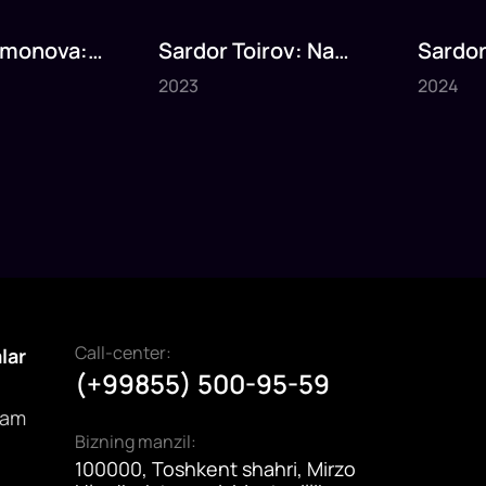
smonova:
Sardor Toirov: Na
Sardor
2023
2024
lma
haqqim bor
meni y
2023
2024
4
daq
4
da
Call-center:
alar
(+99855) 500-95-59
dam
Bizning manzil:
100000, Toshkent shahri, Mirzo