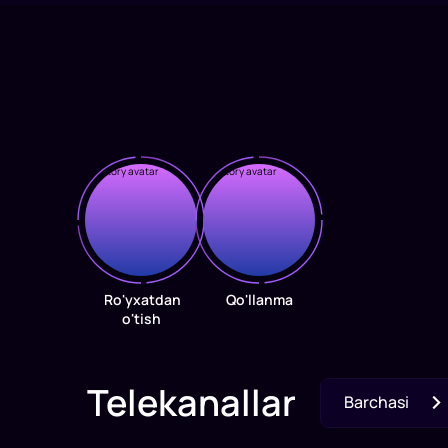
O'kinch
Izlaga
720
720
1
x
60
1
x
75
d
daq
O'zbe
O'zbek
kinosi
kinosi
Ro'yxatdan
Qo'llanma
o'tish
Telekanallar
Barchasi