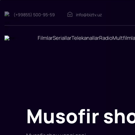
(+99855) 500-95-59
info@biztv.uz
Dovuldagi
talonchilik
"Dovuldagi
talonchilik"
filmi
Filmlar
Seriallar
Telekanallar
Radio
Multfilmla
2018-
yilda
tasvirga
olingan.
Rejissor:
Rob
Koen
Rollarda:
Tobi
Kebbell,
Meggi
Greys,
Rayan
Kvanten,
Ralf
Ineson,
Musofir sho
Melissa