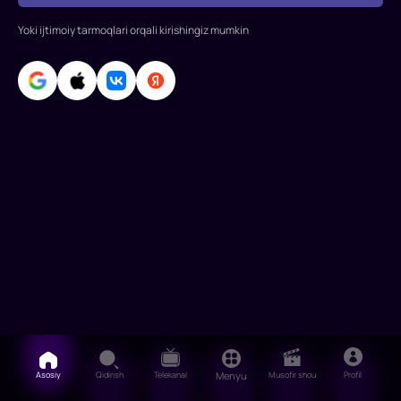
topqir
Yoki ijtimoiy tarmoqlari orqali kirishingiz mumkin
shogirdning
sarguzashtlari
hikoya
qilinadi.
Asosiy
Qidirish
Telekanal
Menyu
Musofir shou
Profil