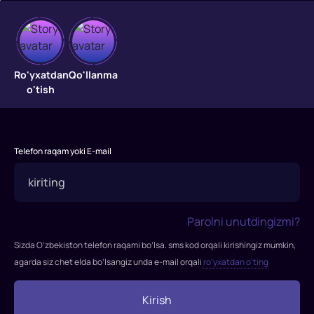
Donishmand
shogird
Ro'yxatdan
Qo'llanma
o'tish
"Uddaburon
shogird"
—
Telefon raqam yoki E-mail
o'zbek
xalq
ertaklariga
asoslangan
Parolni unutdingizmi?
animatsion
multfilm
Sizda O’zbekiston telefon raqami bo’lsa. sms kod orqali kirishingiz mumkin,
bo'lib,
agarda siz chet elda bo’lsangiz unda e-mail orqali
ro’yxatdan o’ting
unda
aqlli
Kirish
va