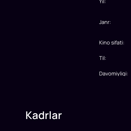
Yil
:
Janr
:
Kino sifati
:
Til
:
Davomiyligi
:
Kadrlar