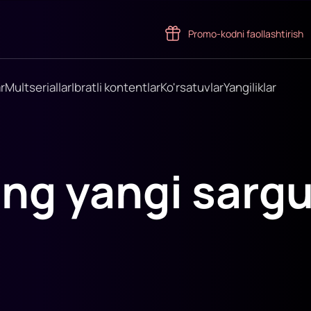
Promo-kodni faollashtirish
r
Multseriallar
Ibratli kontentlar
Ko'rsatuvlar
Yangiliklar
ng yangi sargu