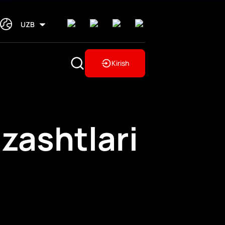
UZB
Kirish
zashtlari