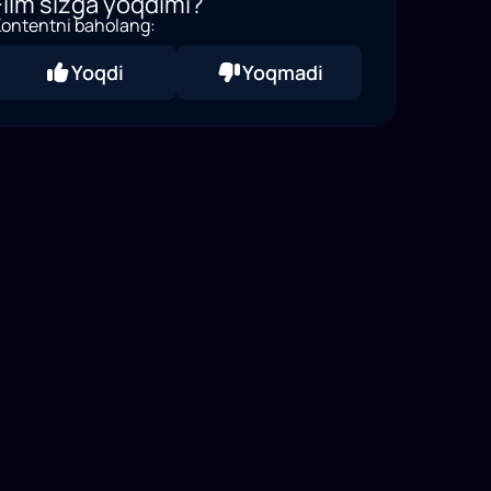
Film sizga yoqdimi?
ontentni baholang:
Yoqdi
Yoqmadi