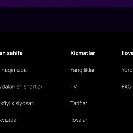
sh sahifa
Xizmatlar
Ilov
z haqimizda
Yangiliklar
Yor
ydalanish shartlari
TV
FAQ
fiylik siyosati
Tariflar
vizitlar
Ilovalar