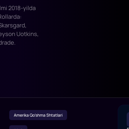
lmi 2018-yilda
Rollarda:
Skarsgard,
Jeyson Uotkins,
drade.
Amerika Qo'shma Shtatlari