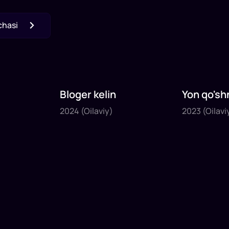
chasi
Bloger kelin
Yon qo'sh
2024
2023
2024
(Oilaviy)
2023
(Oilavi
1
x
35
daq
.
1
x
40
daq
.