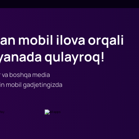
an mobil ilova orqali
yanada qulayroq!
lar va boshqa media
n mobil gadjetingizda