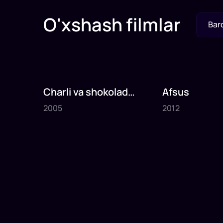
O'xshash filmlar
Bar
Charli va shokolad
Afsus
2005
2012
fabrikasi
2005
2012
1
x
75
daq
.
1
x
80
daq
.