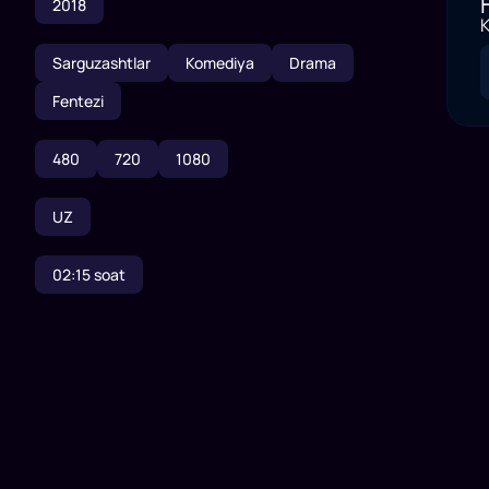
2018
K
Sarguzashtlar
Komediya
Drama
Fentezi
480
720
1080
UZ
02:15
soat