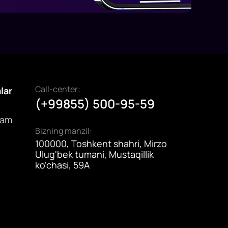
Call-center:
alar
(+99855) 500-95-59
dam
Bizning manzil:
100000, Toshkent shahri, Mirzo
Ulug'bek tumani, Mustaqillik
ko'chasi, 59A