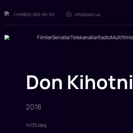
(+99855) 500-95-59
info@biztv.uz
Don
Kihotning
yangi
Filmlar
Seriallar
Telekanallar
Radio
Multfilmla
sarguzashtlari
"Don
Kihotning
yangi
sarguzashtlari
"
filmi
2018-
Don Kihotni
yilda
tasvirga
olingan.
Rejissor:
Terri
Gilliam
Rollarda:
Jonatan
2018
Prays,
Olga
Kurylenko,
Stellan
Skar
1
x
135
daq
.