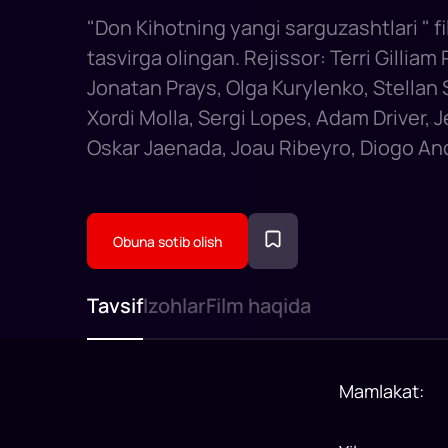
"Don Kihotning yangi sarguzashtlari " fi
tasvirga olingan. Rejissor: Terri Gilliam 
Jonatan Prays, Olga Kurylenko, Stellan 
Xordi Molla, Sergi Lopes, Adam Driver, 
Oskar Jaenada, Joau Ribeyro, Diogo An
Obuna sotib olish
Tavsif
Izohlar
Film haqida
Mamlakat
: