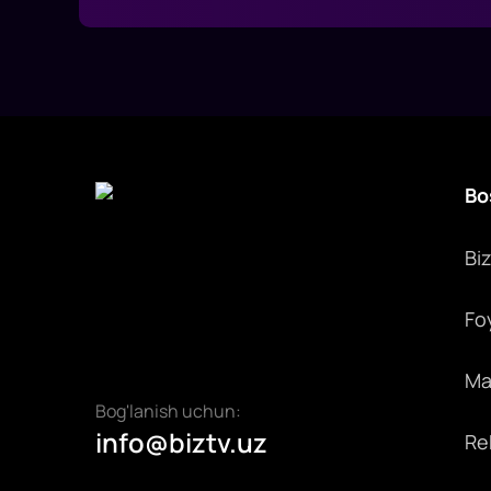
Bo
Bi
Fo
Max
Bog'lanish uchun:
info@biztv.uz
Rek