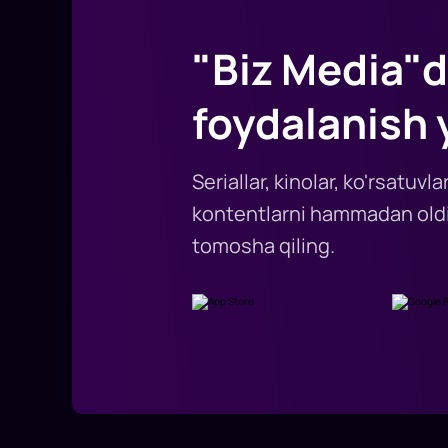
"Biz Media"d
foydalanish 
Seriallar, kinolar, ko'rsatuv
kontentlarni hammadan oldi
tomosha qiling.