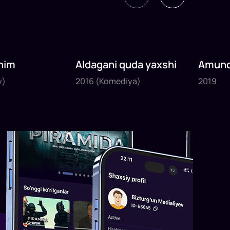
nim
Aldagani quda yaxshi
Amund
2016
2019
sayyoh
y)
2016
(Komediya)
2019
1
x
82
daq
.
1
x
120