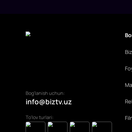
Bo
Bi
Fo
Max
Bog'lanish uchun:
info@biztv.uz
Rek
To'lov turlari:
Fil