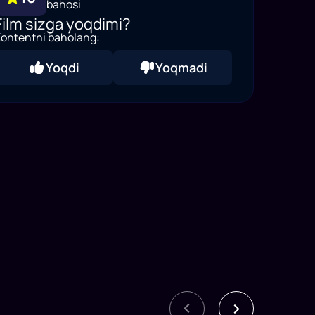
bahosi
Film sizga yoqdimi?
ontentni baholang:
Yoqdi
Yoqmadi