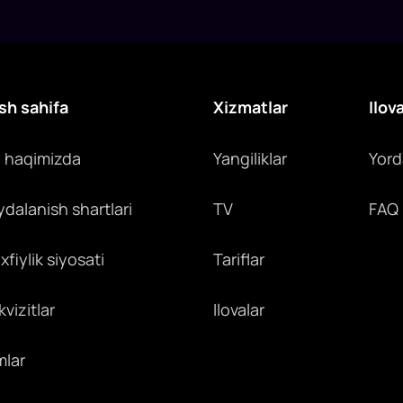
sh sahifa
Xizmatlar
Ilov
z haqimizda
Yangiliklar
Yor
ydalanish shartlari
TV
FAQ
fiylik siyosati
Tariflar
vizitlar
Ilovalar
mlar