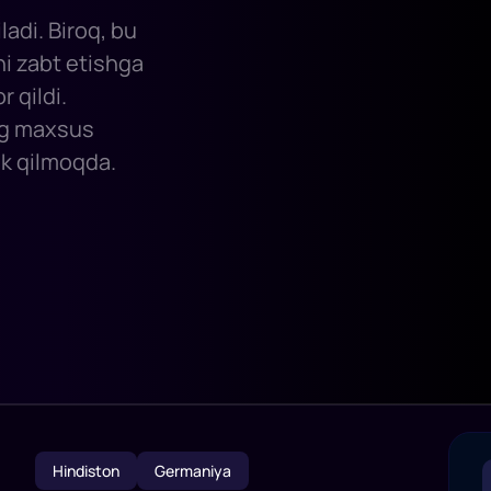
adi. Biroq, bu
ni zabt etishga
 qildi.
ing maxsus
lik qilmoqda.
Hindiston
Germaniya