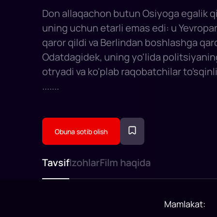
Don allaqachon butun Osiyoga egalik qil
uning uchun etarli emas edi: u Yevropa
qaror qildi va Berlindan boshlashga qaror
Odatdagidek, uning yo'lida politsiyan
otryadi va ko'plab raqobatchilar to'sqin
.......
Obuna sotib olish
Tavsif
Izohlar
Film haqida
Mamlakat
: