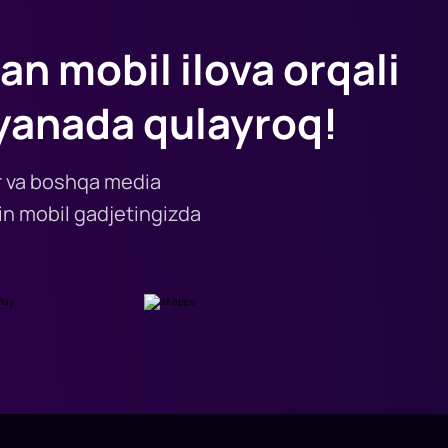
an mobil ilova orqali
yanada qulayroq!
lar va boshqa media
n mobil gadjetingizda