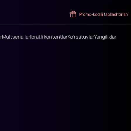
Promo-kodni faollashtirish
r
Multseriallar
Ibratli kontentlar
Ko'rsatuvlar
Yangiliklar