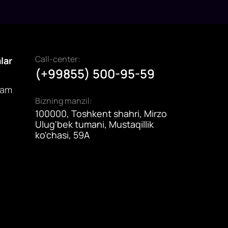
Call-center:
alar
(+99855) 500-95-59
dam
Bizning manzil:
100000, Toshkent shahri, Mirzo
Ulug'bek tumani, Mustaqillik
ko'chasi, 59A