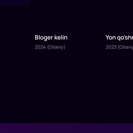
Bloger kelin
Yon qo'sh
2024
2023
2024
(Oilaviy)
2023
(Oilavi
1
x
35
daq
.
1
x
40
daq
.