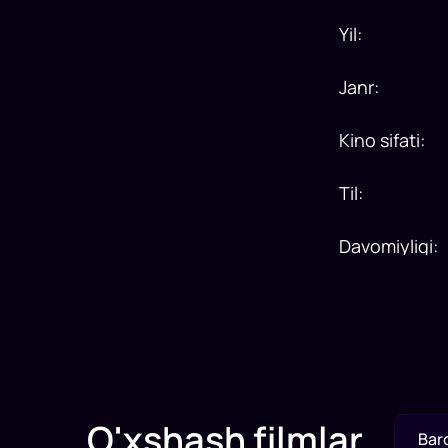
Yil
:
Janr
:
Kino sifati
:
Til
:
Davomiyligi
:
O'xshash filmlar
Bar