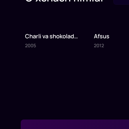
Charli va shokolad
Afsus
2005
2012
fabrikasi
2005
2012
1
x
75
daq
.
1
x
80
daq
.