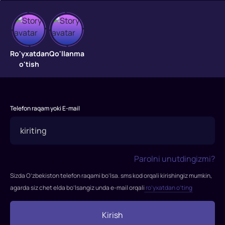
Doktor
Haus
Ro'yxatdan
Qo'llanma
o'tish
Doktor
Haus
Telefon raqam yoki E-mail
Parolni unutdingizmi?
Sizda O’zbekiston telefon raqami bo’lsa. sms kod orqali kirishingiz mumkin,
agarda siz chet elda bo’lsangiz unda e-mail orqali
ro’yxatdan o’ting
Kirish