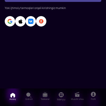
Yoki ijtimoiy tarmoqlari orqali kirishingiz mumkin
Asosiy
Qidirish
Telekanal
Menyu
Musofir shou
Profil