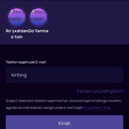
Dinotopiya
Aka-
Ro'yxatdan
Qo'llanma
uka
o'tish
Karl
va
Devid
ta’tilga
Telefon raqam yoki E-mail
chiqqan
edi.
Ular
uchayotgan
Parolni unutdingizmi?
samolyot
Sizda O’zbekiston telefon raqami bo’lsa. sms kod orqali kirishingiz mumkin,
noma’lum
agarda siz chet elda bo’lsangiz unda e-mail orqali
ro’yxatdan o’ting
orol
yaqinida
Kirish
halokatga