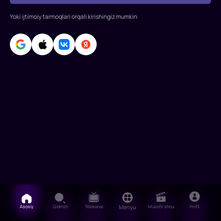
Tomas
Yoki ijtimoiy tarmoqlari orqali kirishingiz mumkin
Vlosok,
Karolina
Shimchak,
Pasurning
Qay
Asosiy
Qidirish
Telekanal
Menyu
Musofir shou
Profil