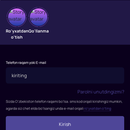
Diablo
Forsaj
Ro'yxatdan
Qo'llanma
o'tish
"Diablo
Forsaj"
filmi
Telefon raqam yoki E-mail
2019-
yilda
tasvirga
olingan.
Parolni unutdingizmi?
Rejissor:
Daniel
Sizda O’zbekiston telefon raqami bo’lsa. sms kod orqali kirishingiz mumkin,
Markovich,
agarda siz chet elda bo’lsangiz unda e-mail orqali
ro’yxatdan o’ting
Mixal
Otlovski
Kirish
Rollarda: