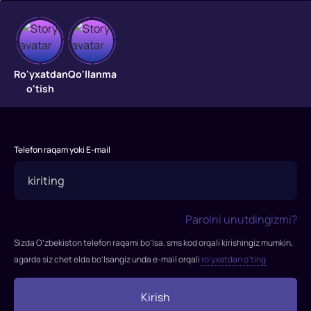
Devdas
Zamindar
Ro'yxatdan
Qo'llanma
Narayan
o'tish
Mukerjining
o‘g‘li
Devdas
boylik
Telefon raqam yoki E-mail
inson
hayotidan
ham
qadrliroq
Parolni unutdingizmi?
bo‘lgan
Sizda O’zbekiston telefon raqami bo’lsa. sms kod orqali kirishingiz mumkin,
dunyoda
agarda siz chet elda bo’lsangiz unda e-mail orqali
ro’yxatdan o’ting
o‘sgan.
Go'zal
Kirish
qiz