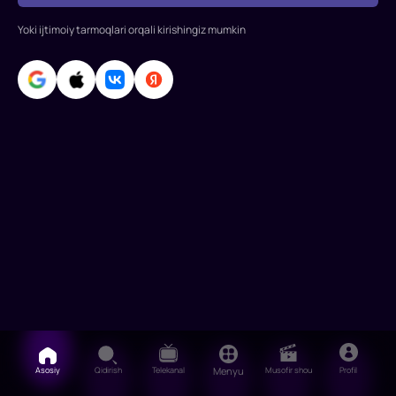
Paro
uning
Yoki ijtimoiy tarmoqlari orqali kirishingiz mumkin
bolalikdagi
do'stiga
ayl
Asosiy
Qidirish
Telekanal
Menyu
Musofir shou
Profil