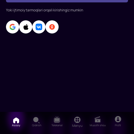
Yoki ijtimoiy tarmoqlari orqali kirishingiz mumkin
Asosiy
Qidirish
Telekanal
Menyu
Musofir shou
Profil