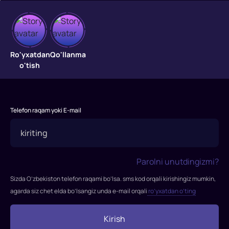
Desert
Desert
Ro'yxatdan
Qo'llanma
o'tish
Telefon raqam yoki E-mail
Parolni unutdingizmi?
Sizda O’zbekiston telefon raqami bo’lsa. sms kod orqali kirishingiz mumkin,
agarda siz chet elda bo’lsangiz unda e-mail orqali
ro’yxatdan o’ting
Kirish