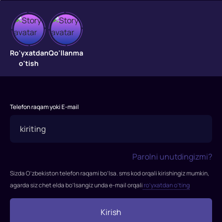
Denni
Ro'yxatdan
Qo'llanma
zanjirband
o'tish
it
"Denni
zanjirband
Telefon raqam yoki E-mail
it"
filmi
2005-
yilda
Parolni unutdingizmi?
tasvirga
Sizda O’zbekiston telefon raqami bo’lsa. sms kod orqali kirishingiz mumkin,
olingan.
agarda siz chet elda bo’lsangiz unda e-mail orqali
ro’yxatdan o’ting
Rejissor:
Lui
Kirish
Leteryer