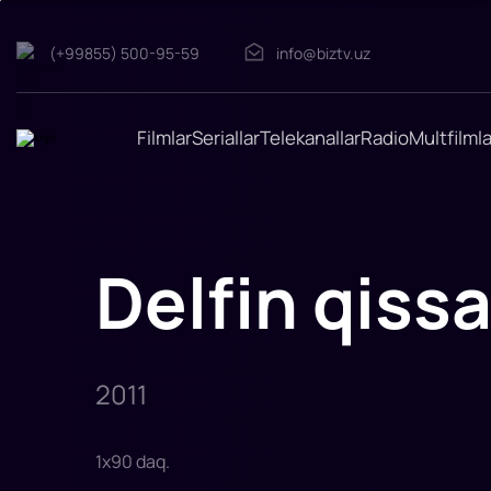
(+99855) 500-95-59
info@biztv.uz
Delfin
qissasi
"Delfin
qissasi"
filmi
Filmlar
Seriallar
Telekanallar
Radio
Multfilmla
2011-
yilda
tasvirga
olingan.
Rejissor:
Charlz
Martin
Smit
Delfin qissa
Rollarda:
Neytan
Gamble,
Qulay
Zülsdorf,
Garri
Konnik
kichik,
2011
Eshli
J
1
x
90
daq
.