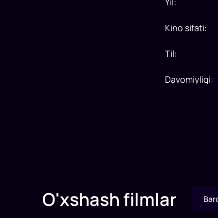
Yil
:
Kino sifati
:
Til
:
Davomiyligi
:
O'xshash filmlar
Bar