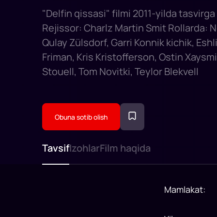
"Delfin qissasi" filmi 2011-yilda tasvirga
Rejissor: Charlz Martin Smit Rollarda:
Qulay Zülsdorf, Garri Konnik kichik, Esh
Friman, Kris Kristofferson, Ostin Xaysmi
Stouell, Tom Novitki, Teylor Blekvell
Obuna sotib olish
Tavsif
Izohlar
Film haqida
Mamlakat
: