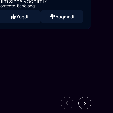
Film sizga yoqdimi?
ontentni baholang:
Yoqdi
Yoqmadi