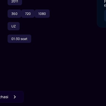
2011
K
360
720
1080
UZ
01:30
soat
chasi