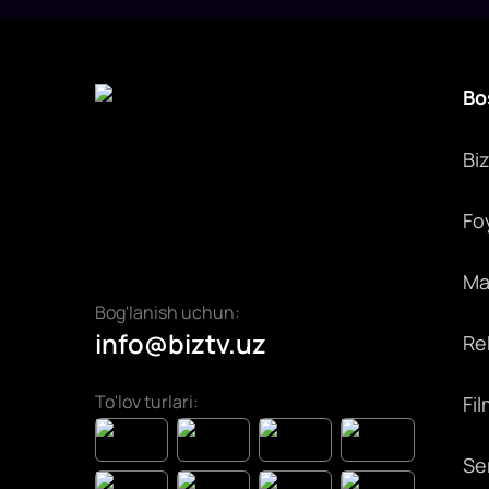
Bo
Bi
Fo
Max
Bog'lanish uchun:
info@biztv.uz
Rek
To'lov turlari:
Fil
Ser