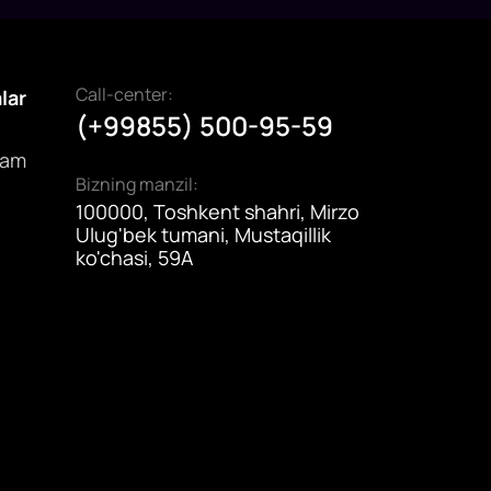
Call-center:
alar
(+99855) 500-95-59
dam
Bizning manzil:
100000, Toshkent shahri, Mirzo
Ulug'bek tumani, Mustaqillik
ko'chasi, 59A