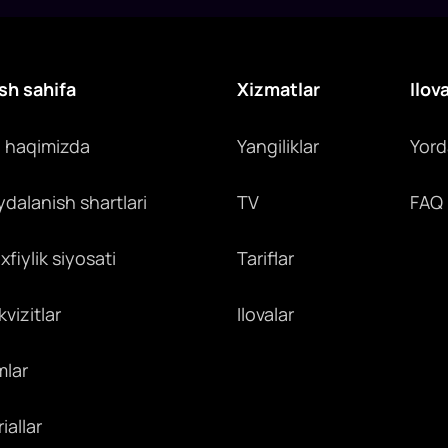
sh sahifa
Xizmatlar
Ilov
z haqimizda
Yangiliklar
Yor
ydalanish shartlari
TV
FAQ
fiylik siyosati
Tariflar
vizitlar
Ilovalar
mlar
iallar