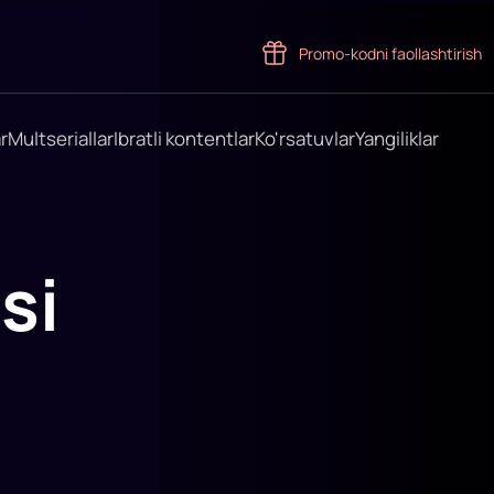
Promo-kodni faollashtirish
r
Multseriallar
Ibratli kontentlar
Ko'rsatuvlar
Yangiliklar
si