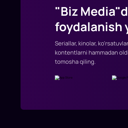
"Biz Media"d
foydalanish 
Seriallar, kinolar, ko'rsatuv
kontentlarni hammadan oldi
tomosha qiling.