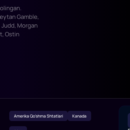
 olingan.
 Neytan Gamble,
li Judd, Morgan
t, Ostin
Amerika Qo'shma Shtatlari
Kanada