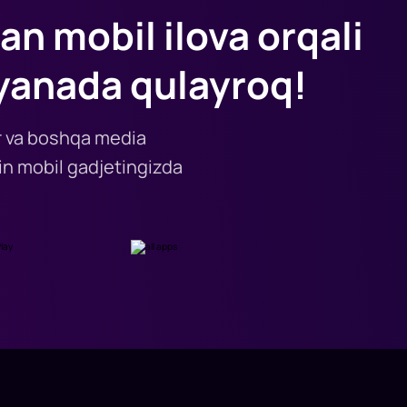
an mobil ilova orqali
yanada qulayroq!
lar va boshqa media
n mobil gadjetingizda