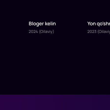
Bloger kelin
Yon qo'sh
2024
2023
2024
(Oilaviy)
2023
(Oilavi
1
x
35
daq
.
1
x
40
daq
.