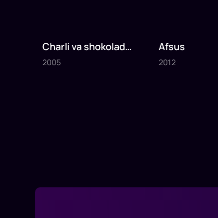
Charli va shokolad
Afsus
2005
2012
fabrikasi
2005
2012
1
x
75
daq
.
1
x
80
daq
.