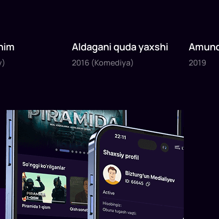
nim
Aldagani quda yaxshi
Amund
2016
2019
sayyoh
y)
2016
(Komediya)
2019
1
x
82
daq
.
1
x
120