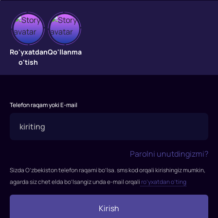
Dargazab
inson
Ro'yxatdan
Qo'llanma
o'tish
Mexiko
shahrining
badavlat
Telefon raqam yoki E-mail
aholisi
vahima
ichida:
atigi
Parolni unutdingizmi?
olti
kun
Sizda O’zbekiston telefon raqami bo’lsa. sms kod orqali kirishingiz mumkin,
ichida
agarda siz chet elda bo’lsangiz unda e-mail orqali
ro’yxatdan o’ting
shaharda
24
Kirish
kishi