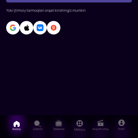
g'oyib
Yoki ijtimoiy tarmoqlari orqali kirishingiz mumkin
bo'ldi!
Markaziy
razvedka
boshqarmasining
sobiq
agent
Asosiy
Qidirish
Telekanal
Menyu
Musofir shou
Profil