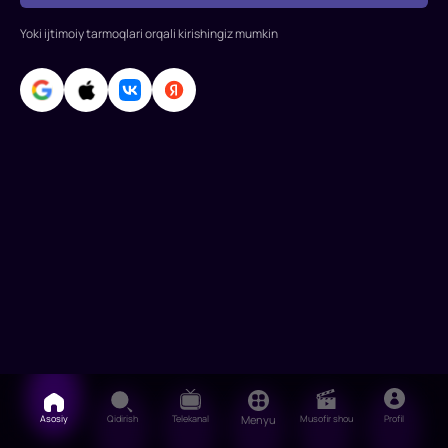
Yoki ijtimoiy tarmoqlari orqali kirishingiz mumkin
Asosiy
Qidirish
Telekanal
Menyu
Musofir shou
Profil