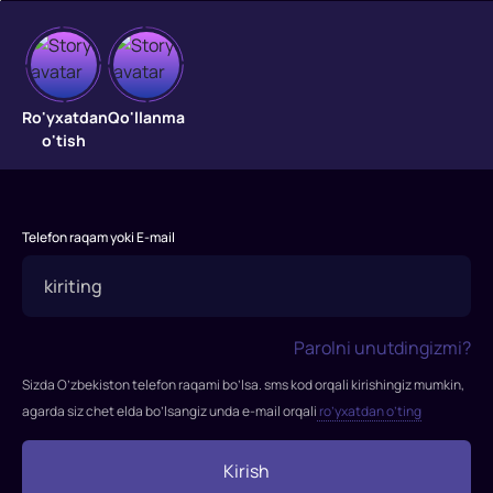
Chorak
final
Ro'yxatdan
Qo'llanma
o'tish
Chorak
final
Telefon raqam yoki E-mail
Parolni unutdingizmi?
Sizda O’zbekiston telefon raqami bo’lsa. sms kod orqali kirishingiz mumkin,
agarda siz chet elda bo’lsangiz unda e-mail orqali
ro’yxatdan o’ting
Kirish