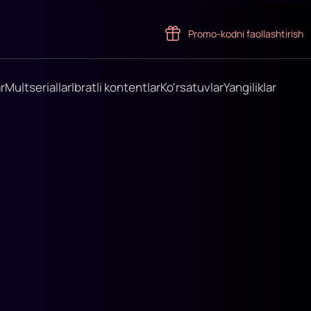
Promo-kodni faollashtirish
r
Multseriallar
Ibratli kontentlar
Ko'rsatuvlar
Yangiliklar