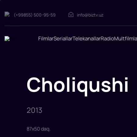
Choliqushi
(+99855) 500-95-59
info@biztv.uz
"Choliqushi
"
filmi
2013-
yilda
Filmlar
Seriallar
Telekanallar
Radio
Multfilmla
tasvirga
olingan.
Rejissor:
Chagan
Yrmak,
Dogan
Yumit
Karadja
Choliqushi
Rollarda:
Bengu
Ergin,
Ebru
Helvadgioglu,
Fehmi
Karaarsla
2013
87
x
50
daq
.