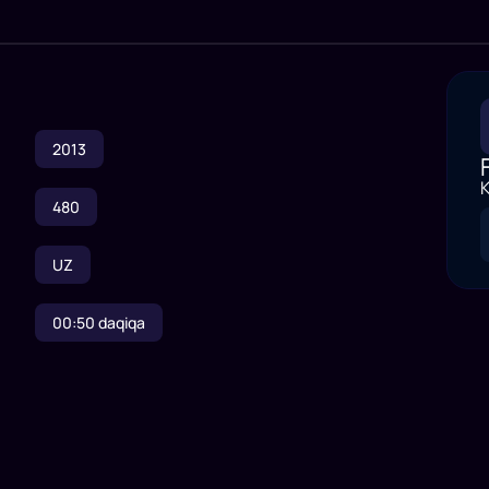
2013
K
480
UZ
00:50
daqiqa