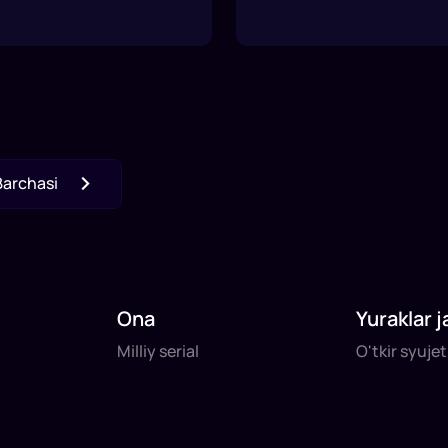
Barchasi
Ona
Yuraklar j
Milliy serial
O'tkir syuje
Milliy serial
O'tkir syuje
daq
daq