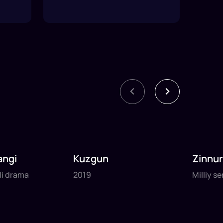
angi
Kuzgun
Zinnu
tli drama
2019
Milliy s
tli drama
2019
Milliy se
daq
da