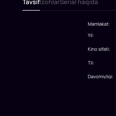
Tavsif
Izohlar
Serial haqida
Mamlakat
:
Yil
:
Kino sifati
:
Til
:
Davomiyligi
: