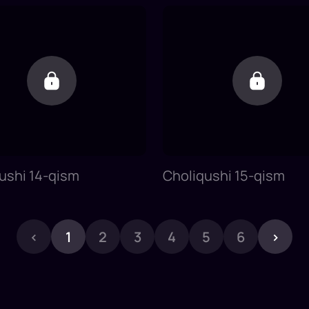
ushi 14-qism
Choliqushi 15-qism
‹
1
2
3
4
5
6
›