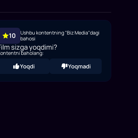
Ushbu kontentning "Biz Media"dagi
10
bahosi
Film sizga yoqdimi?
ontentni baholang:
Yoqdi
Yoqmadi