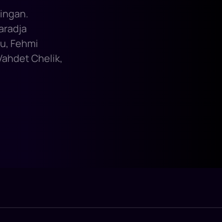
lingan.
aradja
lu, Fehmi
 Vahdet Chelik,