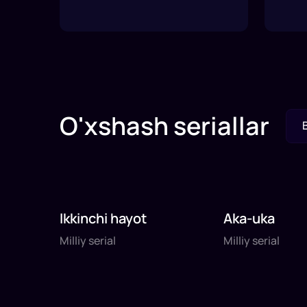
O'xshash seriallar
Ikkinchi hayot
Aka-uka
Milliy serial
Milliy serial
Milliy serial
Milliy serial
daq
daq