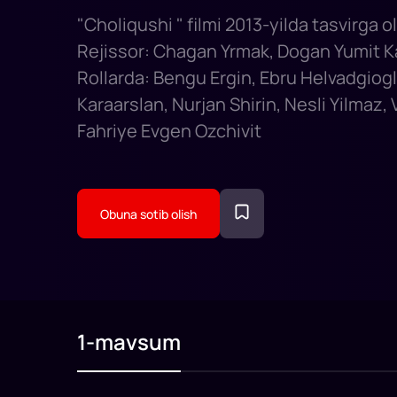
"Choliqushi " filmi 2013-yilda tasvirga o
Rejissor: Chagan Yrmak, Dogan Yumit K
Rollarda: Bengu Ergin, Ebru Helvadgiog
Karaarslan, Nurjan Shirin, Nesli Yilmaz,
Fahriye Evgen Ozchivit
Obuna sotib olish
1-mavsum