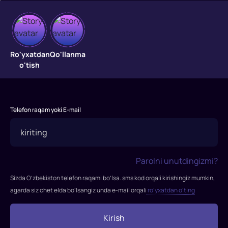
Chiptasiz
yo'lovchi
Ro'yxatdan
Qo'llanma
o'tish
Onasining
o'limidan
so'ng
Telefon raqam yoki E-mail
Bella
uydan
qochib
ketdi
Parolni unutdingizmi?
va
yigirma
Sizda O’zbekiston telefon raqami bo’lsa. sms kod orqali kirishingiz mumkin,
yil
agarda siz chet elda bo’lsangiz unda e-mail orqali
ro’yxatdan o’ting
davomida
otasini
Kirish
ko'rmadi.