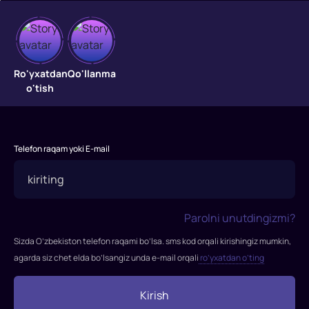
Chernobil
"Chernobil"
Ro'yxatdan
Qo'llanma
filmi
o'tish
2019-
yilda
tasvirga
olingan.
Telefon raqam yoki E-mail
Rejissor:
Johan
Renck
Rollarda:
Parolni unutdingizmi?
Jared
Sizda O’zbekiston telefon raqami bo’lsa. sms kod orqali kirishingiz mumkin,
Harris,
agarda siz chet elda bo’lsangiz unda e-mail orqali
ro’yxatdan o’ting
Stellan
Skarsgård,
Kirish
Emily