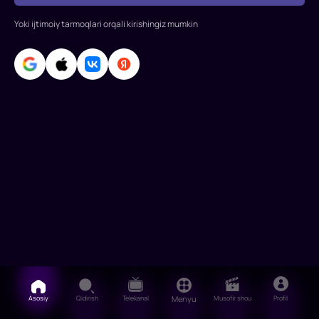
Watson,
Jesse
Yoki ijtimoiy tarmoqlari orqali kirishingiz mumkin
Buckley,
Adam
Naga
Asosiy
Qidirish
Telekanal
Menyu
Musofir shou
Profil