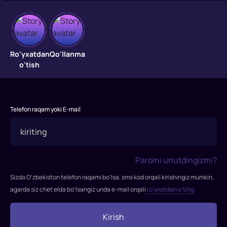
Chempion
Hikoya
Ro'yxatdan
Qo'llanma
1973
o'tish
yilda
25
yil
davomida
Telefon raqam yoki E-mail
hech
kim
qila
olmagan
Parolni unutdingizmi?
ishni
Sizda O’zbekiston telefon raqami bo’lsa. sms kod orqali kirishingiz mumkin,
bajara
agarda siz chet elda bo’lsangiz unda e-mail orqali
ro’yxatdan o’ting
olgan
Sekretariat
Kirish
ismli