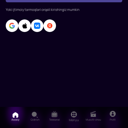
Devis,
Stiven
Yoki ijtimoiy tarmoqlari orqali kirishingiz mumkin
Xenderson,
Jov
Asosiy
Qidirish
Telekanal
Menyu
Musofir shou
Profil