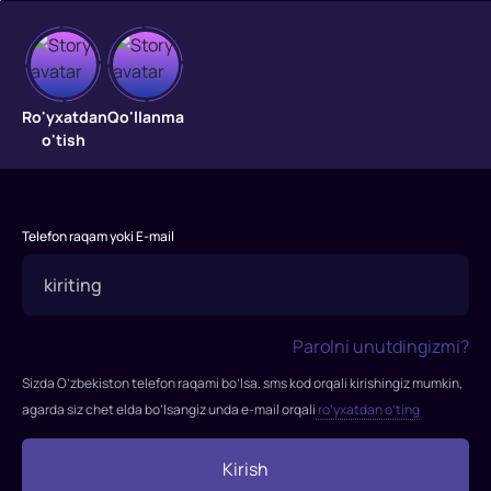
Chegaralar
"Chegaralar"
Ro'yxatdan
Qo'llanma
filmi
o'tish
2016-
yilda
tasvirga
olingan.
Telefon raqam yoki E-mail
Rejissor:
Denzel
Vashington
Rollarda:
Parolni unutdingizmi?
Stiv
Sizda O’zbekiston telefon raqami bo’lsa. sms kod orqali kirishingiz mumkin,
Karr,
agarda siz chet elda bo’lsangiz unda e-mail orqali
ro’yxatdan o’ting
Denzel
Vashington,
Kirish
Viola