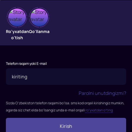
Charli
josuslari
Ro'yxatdan
Qo'llanma
o'tish
"Charli
josuslari"
filmi
2019-
Telefon raqam yoki E-mail
yilda
tasvirga
olingan.
Rejissor:
Parolni unutdingizmi?
Elizabeth
Banks
Sizda O’zbekiston telefon raqami bo’lsa. sms kod orqali kirishingiz mumkin,
Rollarda:
agarda siz chet elda bo’lsangiz unda e-mail orqali
ro’yxatdan o’ting
Kristen
Styuart,
Kirish