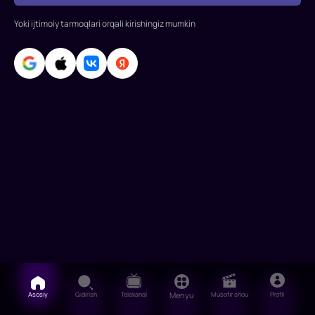
Naomi
Skott,
Yoki ijtimoiy tarmoqlari orqali kirishingiz mumkin
Ella
Balinska,
Sem
Klaflin,
Nu
Asosiy
Qidirish
Telekanal
Menyu
Musofir shou
Profil