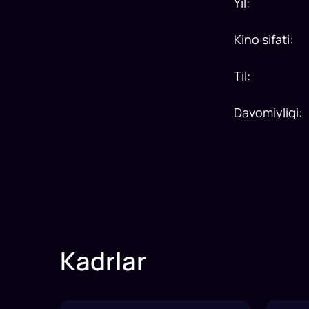
Yil
:
Kino sifati
:
Til
:
Davomiyligi
:
Kadrlar