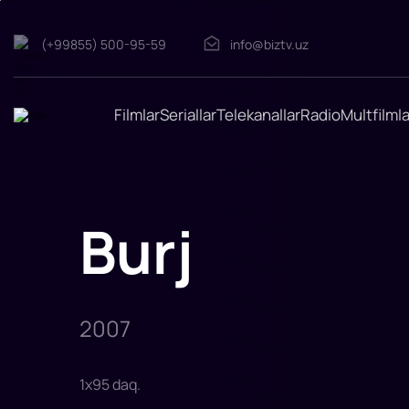
Burj
(+99855) 500-95-59
info@biztv.uz
"Burj"
filmi
2007-
yilda
tasvirga
Filmlar
Seriallar
Telekanallar
Radio
Multfilmla
olingan
Rejissor:
Devid
Fincher
Rollarda:
Jeyk
Gyllenhaal,
Mark
Burj
Ruffalo,
Entoni
Edvards,
Robert
Dauni
Jr.
Chloe
Sevig
2007
1
x
95
daq
.