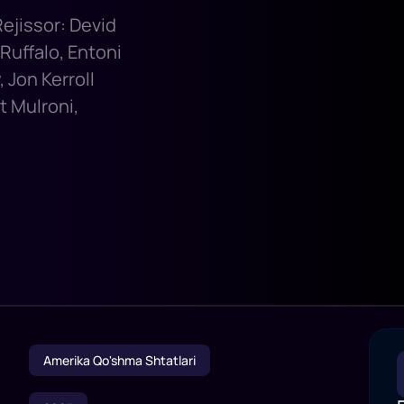
Rejissor: Devid
Ruffalo, Entoni
 Jon Kerroll
t Mulroni,
Amerika Qo'shma Shtatlari