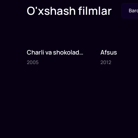
O'xshash filmlar
Bar
Charli va shokolad
Afsus
2005
2012
fabrikasi
2005
2012
1
x
75
daq
.
1
x
80
daq
.