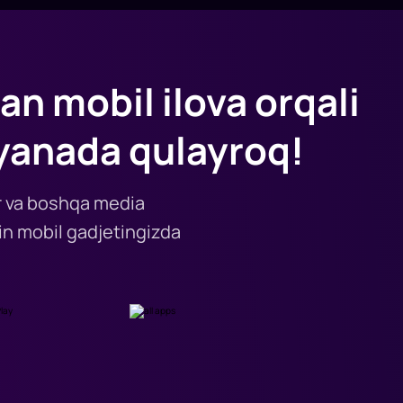
an mobil ilova orqali
yanada qulayroq!
lar va boshqa media
n mobil gadjetingizda