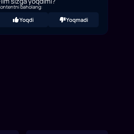
Film sizga yoqdimi?
ontentni baholang:
Yoqdi
Yoqmadi