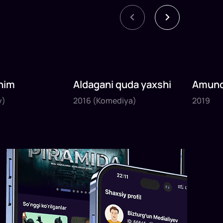
nim
Aldagani quda yaxshi
Amund
2016
2019
sayyoh
y)
2016
(Komediya)
2019
1
x
82
daq
.
1
x
120