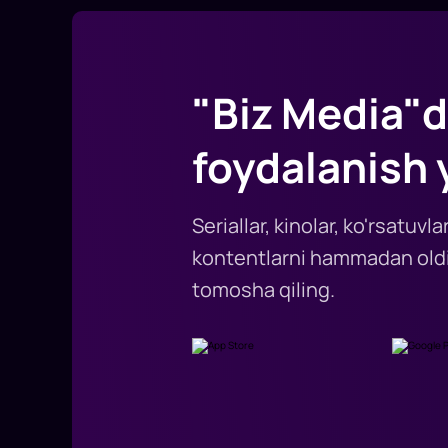
"Biz Media"d
foydalanish 
Seriallar, kinolar, ko'rsatuv
kontentlarni hammadan oldi
tomosha qiling.