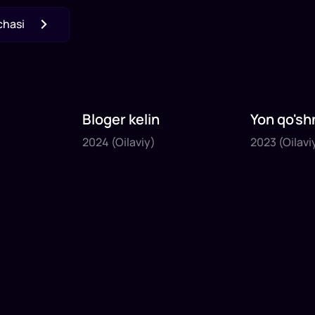
chasi
Bloger kelin
Yon qo'sh
2024
2023
2024
(Oilaviy)
2023
(Oilavi
1
x
35
daq
.
1
x
40
daq
.