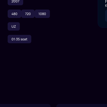
2007
K
480
720
1080
UZ
01:35
soat