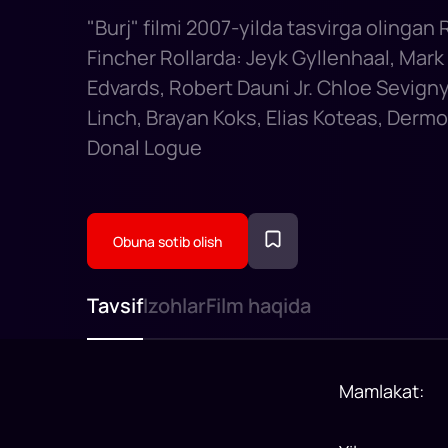
"Burj" filmi 2007-yilda tasvirga olingan 
Fincher Rollarda: Jeyk Gyllenhaal, Mark 
Edvards, Robert Dauni Jr. Chloe Sevigny,
Linch, Brayan Koks, Elias Koteas, Dermo
Donal Logue
Obuna sotib olish
Tavsif
Izohlar
Film haqida
Mamlakat
: