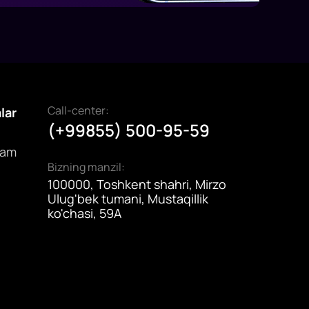
Call-center:
alar
(+99855) 500-95-59
dam
Bizning manzil:
100000, Toshkent shahri, Mirzo
Ulug'bek tumani, Mustaqillik
ko'chasi, 59A