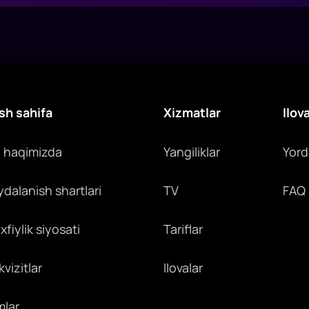
sh sahifa
Xizmatlar
Ilov
z haqimizda
Yangiliklar
Yor
ydalanish shartlari
TV
FAQ
fiylik siyosati
Tariflar
vizitlar
Ilovalar
mlar