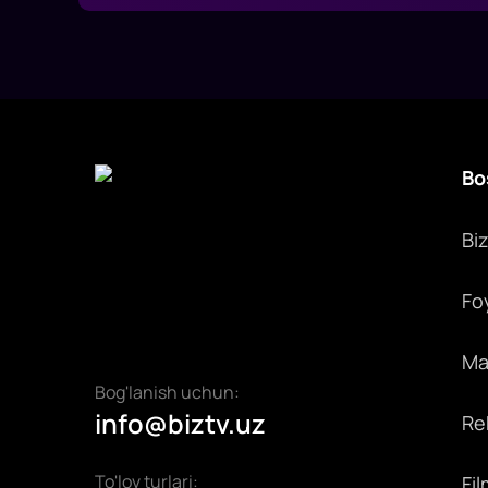
Bo
Bi
Fo
Max
Bog'lanish uchun:
info@biztv.uz
Rek
To'lov turlari:
Fil