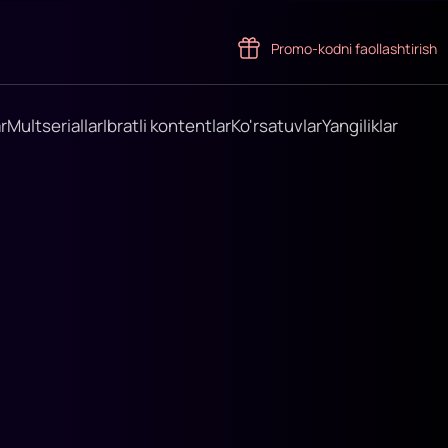
Promo-kodni faollashtirish
r
Multseriallar
Ibratli kontentlar
Ko'rsatuvlar
Yangiliklar