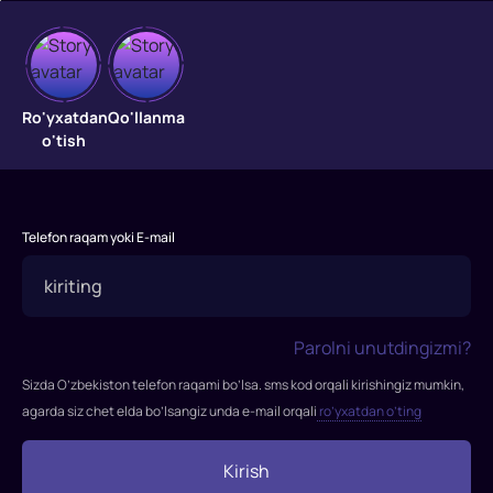
Burch
Ro'yxatdan
Qo'llanma
va
o'tish
muhabbat
"Burch
va
Telefon raqam yoki E-mail
muhabbat"
2014-
yildagi
jangari
Parolni unutdingizmi?
oilaviy
Sizda O’zbekiston telefon raqami bo’lsa. sms kod orqali kirishingiz mumkin,
va
agarda siz chet elda bo’lsangiz unda e-mail orqali
ro’yxatdan o’ting
jangari
film.
Kirish
Bosh