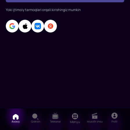
rollarda:
Tohir
Yoki ijtimoiy tarmoqlari orqali kirishingiz mumkin
Saidov,
Fatxullo
Masudov,
Mehriddin
Rahmatov,
Saida
Mansurxo'ja
Asosiy
Qidirish
Telekanal
Menyu
Musofir shou
Profil