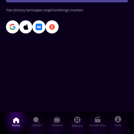
Rejissor:
Yoki ijtimoiy tarmoqlari orqali kirishingiz mumkin
Evgeniy
Sherstobitov
Rollarda:
Natalya
Davydova,
Grigoriy
Maksimov,
Tamara
Nosova
Asosiy
Qidirish
Telekanal
Menyu
Musofir shou
Profil