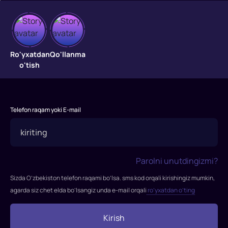
Bor
Ro'yxatdan
Qo'llanma
o'tish
ekanda,
yo'q
ekan
Telefon raqam yoki E-mail
"Bor
ekanda,
yo'q
Parolni unutdingizmi?
ekan"
filmi
Sizda O’zbekiston telefon raqami bo’lsa. sms kod orqali kirishingiz mumkin,
1970-
agarda siz chet elda bo’lsangiz unda e-mail orqali
ro’yxatdan o’ting
yilda
tasvirga
Kirish
olingan.