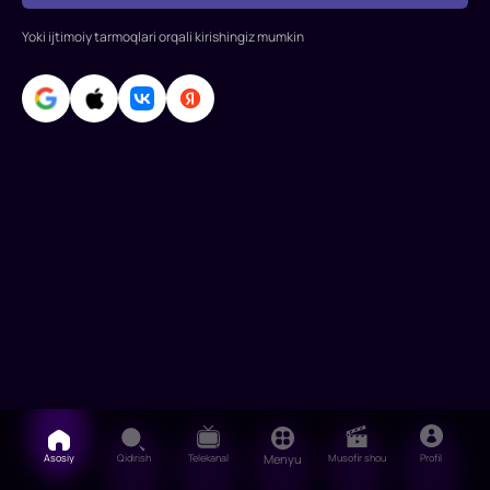
Forster
Rollarda:
Yoki ijtimoiy tarmoqlari orqali kirishingiz mumkin
Tom
Xenks,
Mariana
Trevino,
Reychel
Keller,
Manuel
Rulfo
Asosiy
Qidirish
Telekanal
Menyu
Musofir shou
Profil