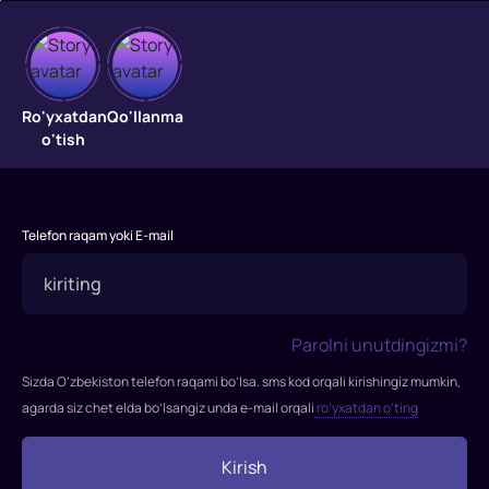
Beo'xshov
Ro'yxatdan
Qo'llanma
o'tish
qo'shnim
Otto
"Beo'xshov
Telefon raqam yoki E-mail
qo'shnim
Otto"
filmi
2022-
Parolni unutdingizmi?
yilda
Sizda O’zbekiston telefon raqami bo’lsa. sms kod orqali kirishingiz mumkin,
tasvirga
agarda siz chet elda bo’lsangiz unda e-mail orqali
ro’yxatdan o’ting
olingan.
Rejissor:
Mark
Kirish