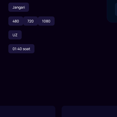
Jangari
480
720
1080
UZ
01:40
soat