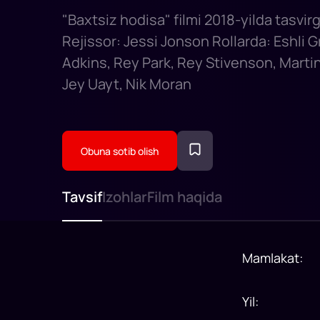
"Baxtsiz hodisa" filmi 2018-yilda tasvir
Rejissor: Jessi Jonson Rollarda: Eshli Gr
Adkins, Rey Park, Rey Stivenson, Martin
Jey Uayt, Nik Moran
Obuna sotib olish
Tavsif
Izohlar
Film haqida
Mamlakat
:
Yil
: