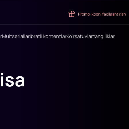
Promo-kodni faollashtirish
r
Multseriallar
Ibratli kontentlar
Ko'rsatuvlar
Yangiliklar
isa