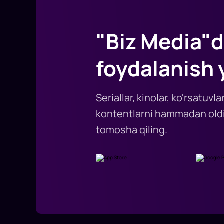
"Biz Media"d
foydalanish 
Seriallar, kinolar, ko'rsatuv
kontentlarni hammadan oldi
tomosha qiling.