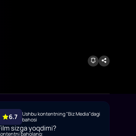
Ushbu kontentning "Biz Media"dagi
6.7
bahosi
Film sizga yoqdimi?
ontentni baholang: