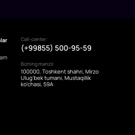
Call-center:
alar
(+99855) 500-95-59
dam
Bizning manzil:
100000, Toshkent shahri, Mirzo
Ulug'bek tumani, Mustaqillik
ko'chasi, 59A