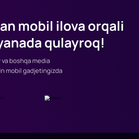
an mobil ilova orqali
yanada qulayroq!
lar va boshqa media
n mobil gadjetingizda