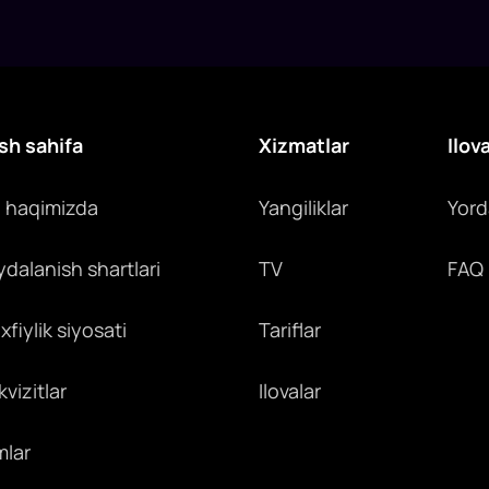
sh sahifa
Xizmatlar
Ilov
z haqimizda
Yangiliklar
Yor
ydalanish shartlari
TV
FAQ
fiylik siyosati
Tariflar
vizitlar
Ilovalar
mlar