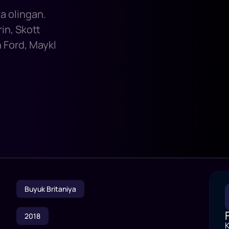
ga olingan.
in, Skott
 Ford, Maykl
Buyuk Britaniya
2018
K