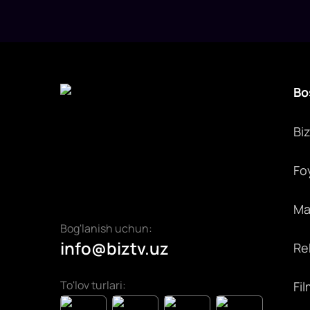
Bo
Bi
Fo
Max
Bog'lanish uchun:
info@biztv.uz
Rek
To'lov turlari:
Fil