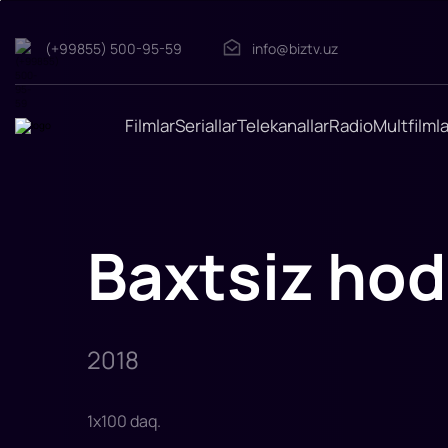
(+99855) 500-95-59
info@biztv.uz
Baxtsiz
hodisa
"Baxtsiz
hodisa"
filmi
Filmlar
Seriallar
Telekanallar
Radio
Multfilmla
2018-
yilda
tasvirga
olingan.
Rejissor:
Jessi
Jonson
Rollarda:
Baxtsiz hod
Eshli
Grin,
Skott
Adkins,
Rey
Park,
Rey
Stivenson,
2018
Martin
Ford,
M
1
x
100
daq
.