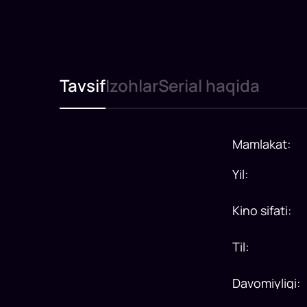
Tavsif
Izohlar
Serial haqida
Mamlakat
:
Yil
:
Kino sifati
:
Til
:
Davomiyligi
: