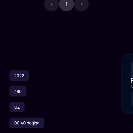
‹
1
›
2022
K
480
UZ
00:40
daqiqa