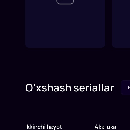
O'xshash seriallar
Ikkinchi hayot
Aka-uka
Milliy serial
Milliy serial