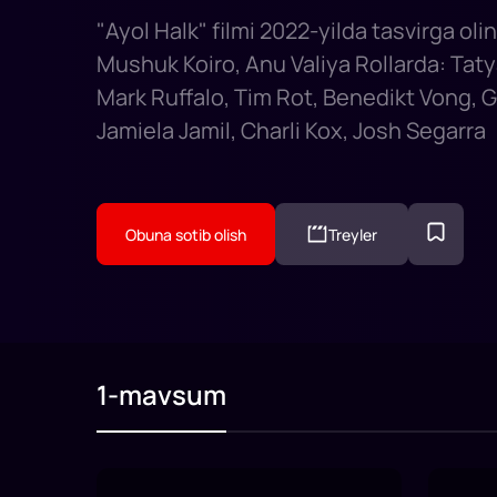
"Ayol Halk" filmi 2022-yilda tasvirga oli
Mushuk Koiro, Anu Valiya Rollarda: Tat
Mark Ruffalo, Tim Rot, Benedikt Vong, 
Jamiela Jamil, Charli Kox, Josh Segarra
Obuna sotib olish
Treyler
1-mavsum