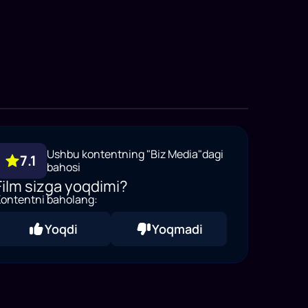
Ushbu kontentning "Biz Media"dagi
7.1
bahosi
Film sizga yoqdimi?
ontentni baholang:
Yoqdi
Yoqmadi