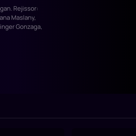
ngan. Rejissor:
yana Maslany,
Ginger Gonzaga,