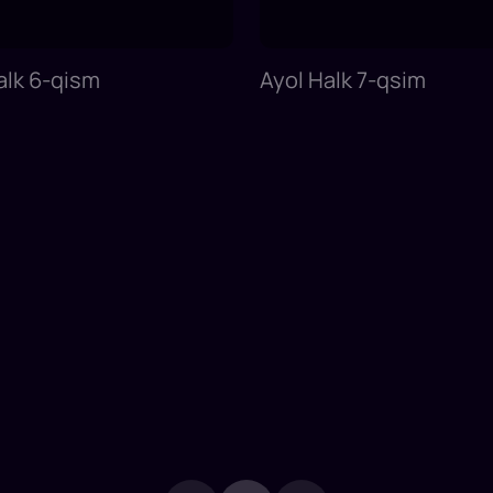
alk 6-qism
Ayol Halk 7-qsim