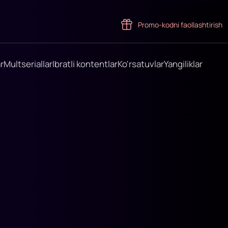
Promo-kodni faollashtirish
r
Multseriallar
Ibratli kontentlar
Ko'rsatuvlar
Yangiliklar