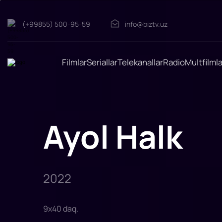
(+99855) 500-95-59
info@biztv.uz
Ayol
Halk
"Ayol
Halk"
filmi
Filmlar
Seriallar
Telekanallar
Radio
Multfilmla
2022-
yilda
tasvirga
olingan.
Rejissor:
Mushuk
Koiro,
Anu
Ayol Halk
Valiya
Rollarda:
Tatyana
Maslany,
Mark
Ruffalo,
Tim
Rot,
2022
Benedikt
Vong,
Gin
9
x
40
daq
.