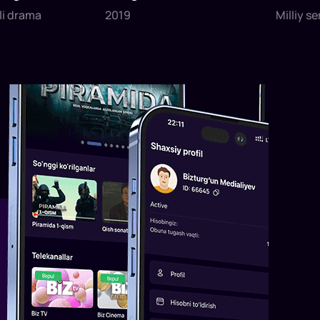
tli drama
2019
Milliy se
daq
da