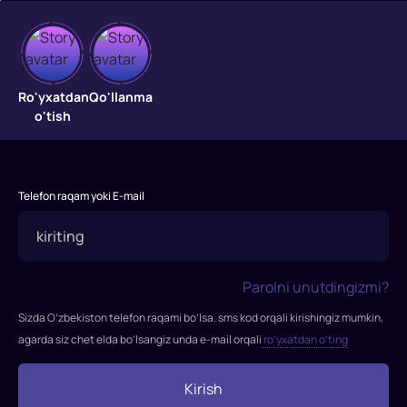
Ayiqvoy
Ro'yxatdan
Qo'llanma
o'tish
Bamsi
va
qaroqchilar
Telefon raqam yoki E-mail
qasri
"Ayiqvoy
Bamsi
Parolni unutdingizmi?
va
Sizda O’zbekiston telefon raqami bo’lsa. sms kod orqali kirishingiz mumkin,
qaroqchilar
agarda siz chet elda bo’lsangiz unda e-mail orqali
ro’yxatdan o’ting
qasri"
filmi
Kirish
2014-