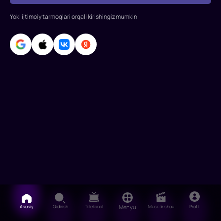
yilda
tasvirga
Yoki ijtimoiy tarmoqlari orqali kirishingiz mumkin
olingan.
Rejissor:
Kristian
Ryltenius
Rollarda:
Piter
Xaber,
Morgan
Alling,
Stiv
Krats,
Asosiy
Qidirish
Telekanal
Menyu
Musofir shou
Profil