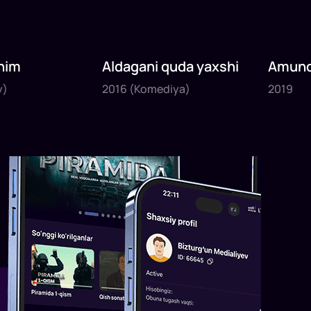
nim
Aldagani quda yaxshi
Amund
2016
2019
sayyoh
y)
2016
(Komediya)
2019
1
x
82
daq
.
1
x
120