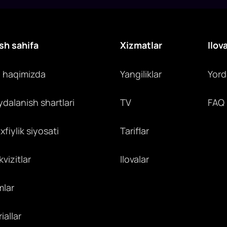
sh sahifa
Xizmatlar
Ilov
z haqimizda
Yangiliklar
Yor
ydalanish shartlari
TV
FAQ
fiylik siyosati
Tariflar
vizitlar
Ilovalar
mlar
iallar