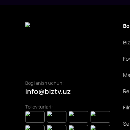
Bo
Bi
Fo
Max
Bog'lanish uchun:
info@biztv.uz
Rek
To'lov turlari:
Fil
Ser