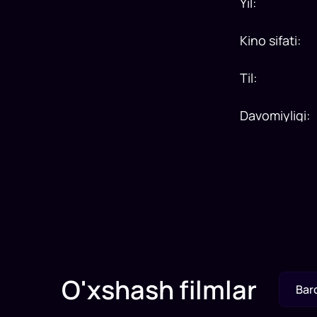
Yil
:
Kino sifati
:
Til
:
Davomiyligi
:
O'xshash filmlar
Bar