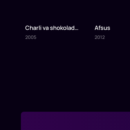
Charli va shokolad
Afsus
2005
2012
fabrikasi
2005
2012
1
x
75
daq
.
1
x
80
daq
.