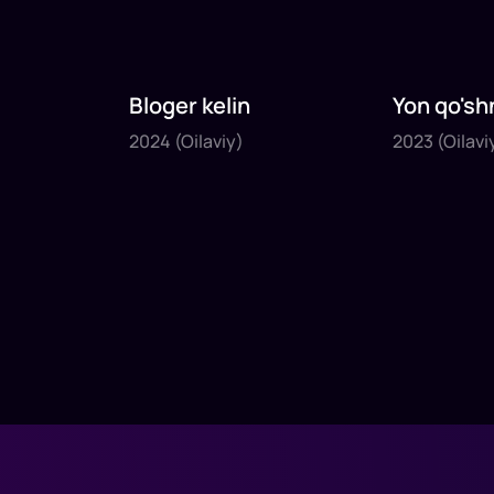
Bloger kelin
Yon qo'sh
2024
2023
2024
(Oilaviy)
2023
(Oilavi
1
x
35
daq
.
1
x
40
daq
.