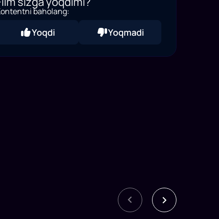
Film sizga yoqdimi?
ontentni baholang:
Yoqdi
Yoqmadi