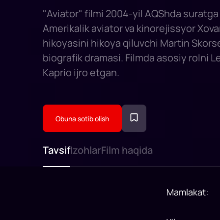
"Aviator" filmi 2004-yil AQShda suratga
Amerikalik aviator va kinorejissyor Xov
hikoyasini hikoya qiluvchi Martin Skor
biografik dramasi. Filmda asosiy rolni 
Kaprio ijro etgan.
Obuna sotib olish
Tavsif
Izohlar
Film haqida
Mamlakat
: