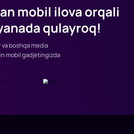
an mobil ilova orqali
yanada qulayroq!
lar va boshqa media
n mobil gadjetingizda