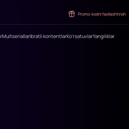
Promo-kodni faollashtirish
r
Multseriallar
Ibratli kontentlar
Ko'rsatuvlar
Yangiliklar