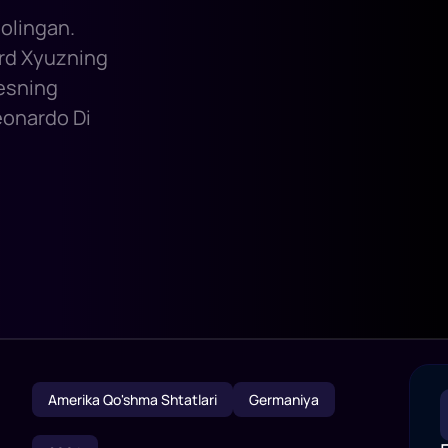
 olingan.
ard Xyuzning
sesning
Leonardo Di
Amerika Qo'shma Shtatlari
Germaniya