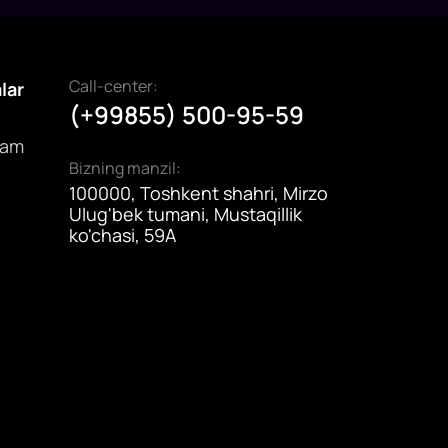
Call-center:
alar
(+99855) 500-95-59
dam
Bizning manzil:
100000, Toshkent shahri, Mirzo
Ulug'bek tumani, Mustaqillik
ko'chasi, 59A