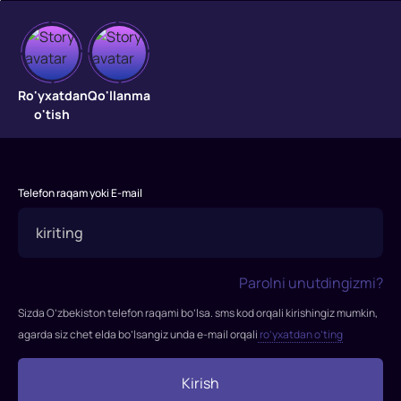
Asteriks
Ro'yxatdan
Qo'llanma
olimpiada
o'tish
o'yinlarida
Masih
tug'ilishidan
Telefon raqam yoki E-mail
50
yil
oldin.
Butun
Parolni unutdingizmi?
Galliya
Sizda O’zbekiston telefon raqami bo’lsa. sms kod orqali kirishingiz mumkin,
Rim
agarda siz chet elda bo’lsangiz unda e-mail orqali
ro’yxatdan o’ting
imperiyasi
hukmronligi
Kirish
ostida.