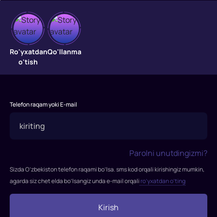
Archalar
Yangi
Ro'yxatdan
Qo'llanma
yil
o'tish
tadbirlari
11
ta
shaharda
Telefon raqam yoki E-mail
bo'lib
o'tadi:
Kaliningrad,
Qozon,
Parolni unutdingizmi?
Perm,
Sizda O’zbekiston telefon raqami bo’lsa. sms kod orqali kirishingiz mumkin,
Ufa,
agarda siz chet elda bo’lsangiz unda e-mail orqali
ro’yxatdan o’ting
Bavli,
Yekaterinburg,
Kirish
Krasnoyarsk,