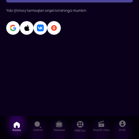
Yakutsk,
Novosibirsk,
Yoki ijtimoiy tarmoqlari orqali kirishingiz mumkin
Sankt-
Peter
Asosiy
Qidirish
Telekanal
Menyu
Musofir shou
Profil