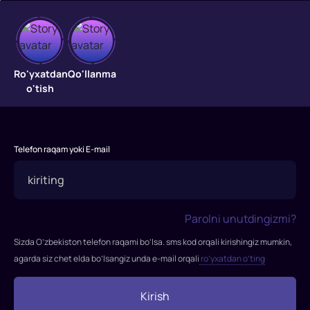
Apokalipsis
ko'di
Ro'yxatdan
Qo'llanma
o'tish
Terrorchi
N1
Jaffad
Telefon raqam yoki E-mail
Ben
Zayidi,
Amerikaning
quyi
Parolni unutdingizmi?
qismidagi
dengiz
Sizda O’zbekiston telefon raqami bo’lsa. sms kod orqali kirishingiz mumkin,
osti
agarda siz chet elda bo’lsangiz unda e-mail orqali
ro’yxatdan o’ting
kemasida
to'rtta
Kirish
yadroviy