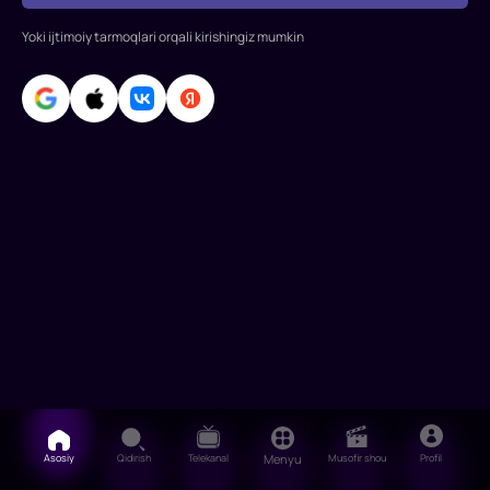
jangchini
Yoki ijtimoiy tarmoqlari orqali kirishingiz mumkin
urib,
ularni
dunyodagi
eng
yirik
megapolisl
Asosiy
Qidirish
Telekanal
Menyu
Musofir shou
Profil