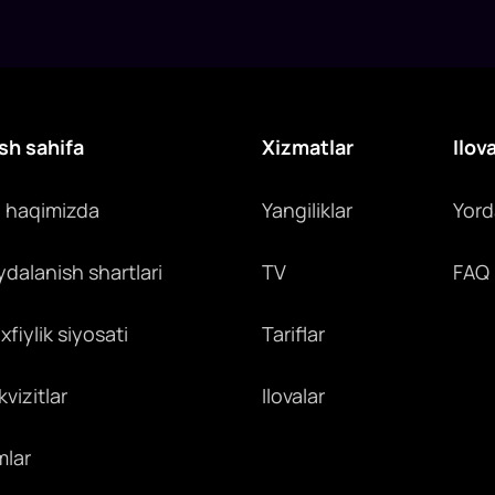
sh sahifa
Xizmatlar
Ilov
z haqimizda
Yangiliklar
Yor
ydalanish shartlari
TV
FAQ
fiylik siyosati
Tariflar
vizitlar
Ilovalar
mlar