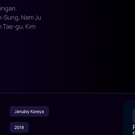
lingan.
In-Sung, Nam Ju
m Tae-gu, Kim
Janubiy Koreya
2018
K