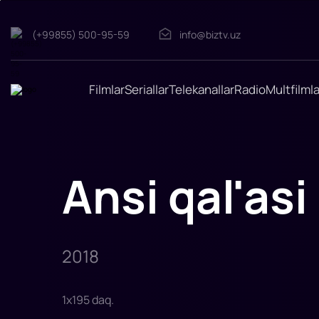
(+99855) 500-95-59
info@biztv.uz
Ansi
qal'asi
"Ansi
qal'asi"
filmi
Filmlar
Seriallar
Telekanallar
Radio
Multfilmla
2018-
yilda
tasvirga
olingan.
Rejissor:
Kim
Gvang-
Sik
Ansi qal'asi
Rollarda:
Cho
In-
Sung,
Nam
Ju
Xyuk,
Park
2018
Sung-
Vun,
Bae
Seong-
vu,
1
x
195
daq
.
Um
Tae-