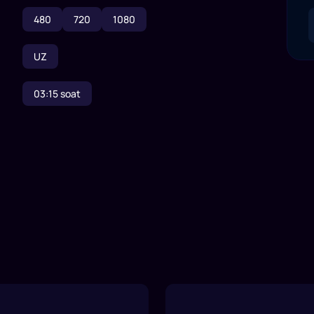
480
720
1080
UZ
03:15
soat