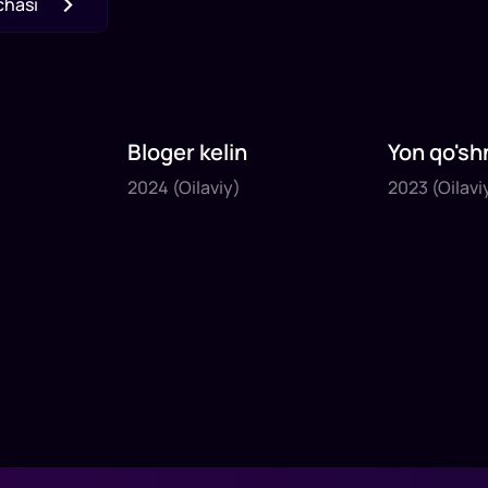
chasi
Bloger kelin
Yon qo'sh
2024
2023
2024
(Oilaviy)
2023
(Oilavi
1
x
35
daq
.
1
x
40
daq
.