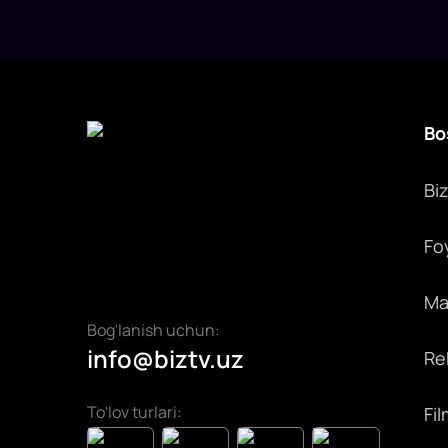
Bo
Bi
Fo
Max
Bog'lanish uchun:
info@biztv.uz
Rek
To'lov turlari:
Fil