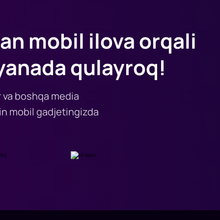
an mobil ilova orqali
yanada qulayroq!
lar va boshqa media
n mobil gadjetingizda