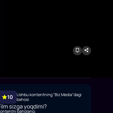
Ushbu kontentning "Biz Media"dagi
10
bahosi
Film sizga yoqdimi?
ontentni baholang: