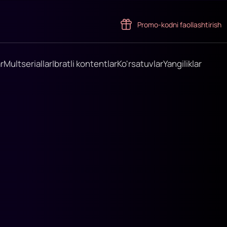
Promo-kodni faollashtirish
r
Multseriallar
Ibratli kontentlar
Ko'rsatuvlar
Yangiliklar