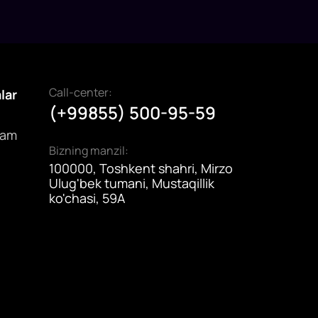
Call-center:
alar
(+99855) 500-95-59
dam
Bizning manzil:
100000, Toshkent shahri, Mirzo
Ulug'bek tumani, Mustaqillik
ko'chasi, 59A