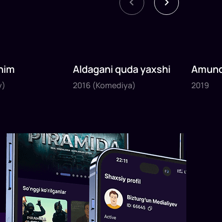
nim
Aldagani quda yaxshi
Amund
2016
2019
sayyoh
y)
2016
(Komediya)
2019
1
x
82
daq
.
1
x
120