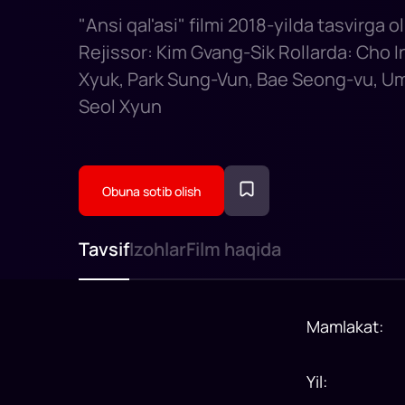
gu,
"Ansi qal'asi" filmi 2018-yilda tasvirga o
Rejissor: Kim Gvang-Sik Rollarda: Cho 
Xyuk, Park Sung-Vun, Bae Seong-vu, U
Seol Xyun
Obuna sotib olish
Tavsif
Izohlar
Film haqida
Mamlakat
:
Yil
: