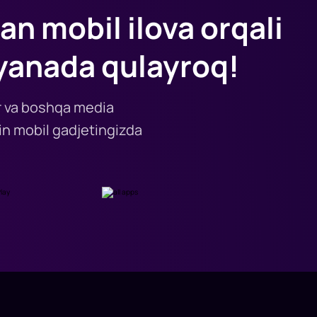
an mobil ilova orqali
yanada qulayroq!
lar va boshqa media
n mobil gadjetingizda