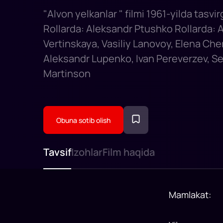
"Alvon yelkanlar " filmi 1961-yilda tasvi
Rollarda: Aleksandr Ptushko Rollarda: 
Vertinskaya, Vasiliy Lanovoy, Elena C
Aleksandr Lupenko, Ivan Pereverzev, S
Martinson
Obuna sotib olish
Tavsif
Izohlar
Film haqida
Mamlakat
: