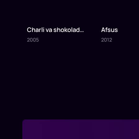
Charli va shokolad
Afsus
2005
2012
fabrikasi
2005
2012
1
x
75
daq
.
1
x
80
daq
.