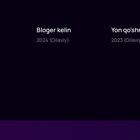
Bloger kelin
Yon qo'sh
2024
2023
2024
(Oilaviy)
2023
(Oilavi
1
x
35
daq
.
1
x
40
daq
.