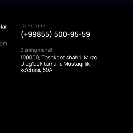
Call-center:
alar
(+99855) 500-95-59
dam
Bizning manzil:
100000, Toshkent shahri, Mirzo
Ulug'bek tumani, Mustaqillik
ko'chasi, 59A