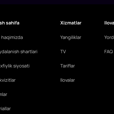
sh sahifa
Xizmatlar
Ilov
z haqimizda
Yangiliklar
Yor
ydalanish shartlari
TV
FAQ
fiylik siyosati
Tariflar
vizitlar
Ilovalar
mlar
iallar