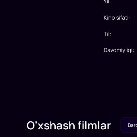
Yil
:
Kino sifati
:
Til
:
Davomiyligi
:
O'xshash filmlar
Bar