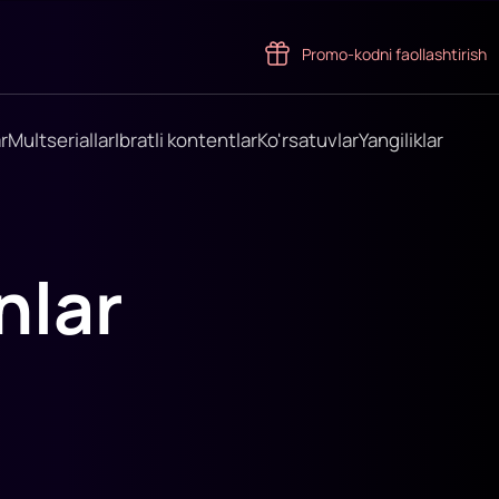
Promo-kodni faollashtirish
r
Multseriallar
Ibratli kontentlar
Ko'rsatuvlar
Yangiliklar
nlar