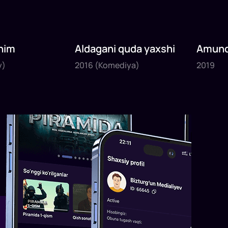
nim
Aldagani quda yaxshi
Amund
2016
2019
sayyoh
y)
2016
(Komediya)
2019
1
x
82
daq
.
1
x
120