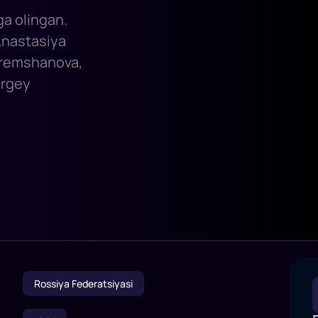
rga olingan.
Anastasiya
heremshanova,
ergey
Rossiya Federatsiyasi