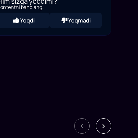
Film sizga yoqdimi?
ontentni baholang:
Yoqdi
Yoqmadi