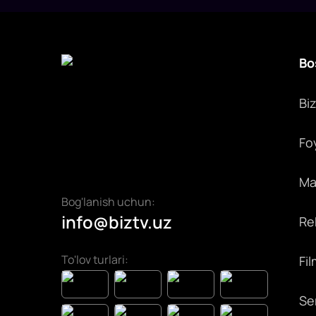
Bo
Bi
Fo
Max
Bog'lanish uchun:
info@biztv.uz
Rek
To'lov turlari:
Fil
Ser