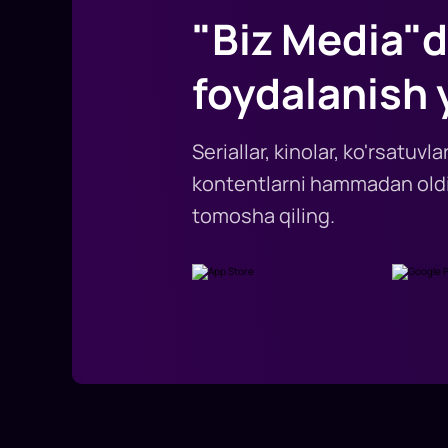
"Biz Media"d
foydalanish 
Seriallar, kinolar, ko'rsatuv
kontentlarni hammadan oldi
tomosha qiling.