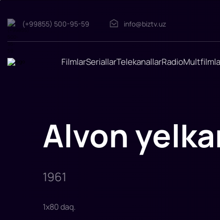
Alvon
(+99855) 500-95-59
info@biztv.uz
yelkanlar
"Alvon
yelkanlar
"
filmi
Filmlar
Seriallar
Telekanallar
Radio
Multfilmla
1961-
yilda
tasvirga
olingan.
Rollarda:
Aleksandr
Ptushko
Rollarda:
Alvon yelka
Anastasiya
Vertinskaya,
Vasiliy
Lanovoy,
Elena
Cheremshano
1961
1
x
80
daq
.