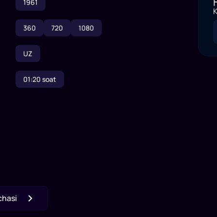
1961
K
360
720
1080
UZ
01:20
soat
chasi