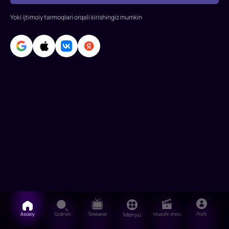
Burak
Yoki ijtimoiy tarmoqlari orqali kirishingiz mumkin
Ozchivit,
Asli
Enver,
Burak
Satibol,
Ahmet
Gulxan
Asosiy
Qidirish
Telekanal
Menyu
Musofir shou
Profil