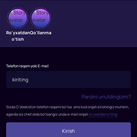
Aka-
uka
Ro'yxatdan
Qo'llanma
o'tish
"Aka-
uka"
filmi
Telefon raqam yoki E-mail
2015-
yilda
tasvirga
olingan.
Parolni unutdingizmi?
Rejissor:
Mert
Sizda O’zbekiston telefon raqami bo’lsa. sms kod orqali kirishingiz mumkin,
Baykal
agarda siz chet elda bo’lsangiz unda e-mail orqali
ro’yxatdan o’ting
b>Rollarda:
Murat
Kirish
Boz,