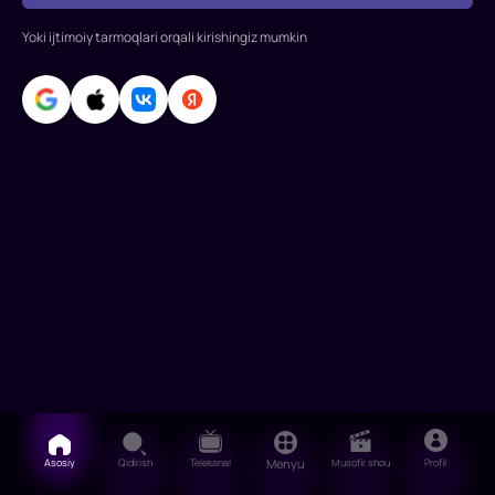
Rollarda:
Jey
Yoki ijtimoiy tarmoqlari orqali kirishingiz mumkin
Baruchel,
Amerika
Ferrera,
F.Myurrey
Abraham,
Keyt
Bla
Asosiy
Qidirish
Telekanal
Menyu
Musofir shou
Profil