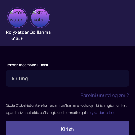
Ajdar
Ro'yxatdan
Qo'llanma
o'rgatuvchilar
o'tish
3
"Ajdar
o'rgatuvchilar
Telefon raqam yoki E-mail
3"
filmi
2019-
yilda
Parolni unutdingizmi?
tasvirga
Sizda O’zbekiston telefon raqami bo’lsa. sms kod orqali kirishingiz mumkin,
olingan.
agarda siz chet elda bo’lsangiz unda e-mail orqali
ro’yxatdan o’ting
Rejissor:
Din
Kirish
DeBlois