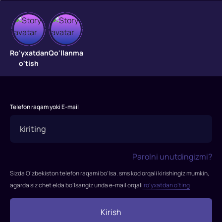
Ajdar
o'rgatuvchilar
Ro'yxatdan
Qo'llanma
o'tish
Berk
vikinglari
va
ularning
Telefon raqam yoki E-mail
sobiq
dushmanlari
-
ajdaholar
Parolni unutdingizmi?
hozir
tinch
Sizda O’zbekiston telefon raqami bo’lsa. sms kod orqali kirishingiz mumkin,
va
agarda siz chet elda bo’lsangiz unda e-mail orqali
ro’yxatdan o’ting
osoyishta
birga
Kirish