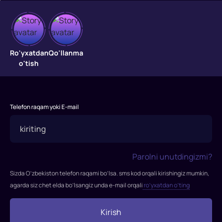
Agent
Ro'yxatdan
Qo'llanma
Hamilton
o'tish
2
"Agent
Hamilton
Telefon raqam yoki E-mail
2"
filmi
2012-
yilda
Parolni unutdingizmi?
tasvirga
Sizda O’zbekiston telefon raqami bo’lsa. sms kod orqali kirishingiz mumkin,
olingan.
agarda siz chet elda bo’lsangiz unda e-mail orqali
ro’yxatdan o’ting
Hamilton
-
Kirish
eng