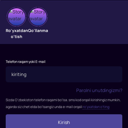
Aeronavtlar
"Aeronavtlar"
Ro'yxatdan
Qo'llanma
filmi
o'tish
2019-
yilda
tasvirga
olingan.
Telefon raqam yoki E-mail
Rejissor:
Tom
Xarper
Rollarda:
Parolni unutdingizmi?
Eddi
Sizda O’zbekiston telefon raqami bo’lsa. sms kod orqali kirishingiz mumkin,
Redmeyn,
agarda siz chet elda bo’lsangiz unda e-mail orqali
ro’yxatdan o’ting
Felisiti
Jons,
Kirish
Himesh