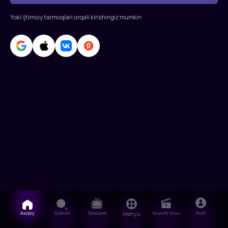
Patel,
Tom
Yoki ijtimoiy tarmoqlari orqali kirishingiz mumkin
Kurtenay,
Vinsent
Peres
Asosiy
Qidirish
Telekanal
Menyu
Musofir shou
Profil