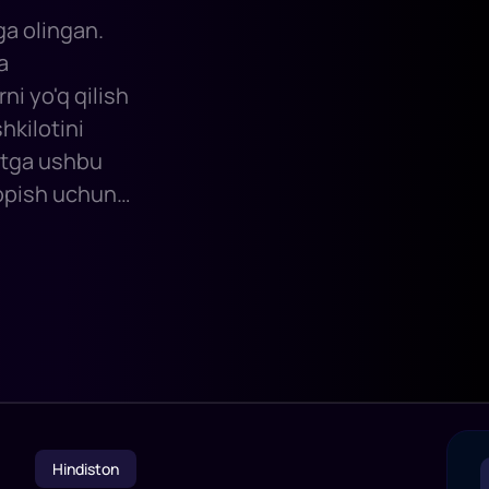
ga olingan.
a
ni yo'q qilish
hkilotini
atga ushbu
opish uchun
Hindiston