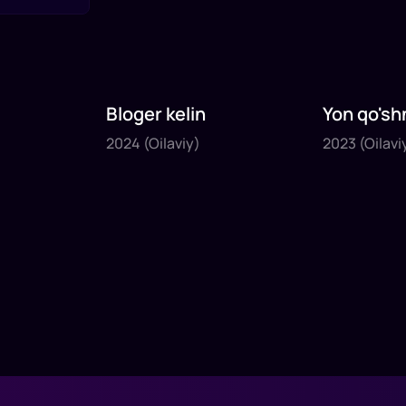
Bloger kelin
Yon qo'sh
2024
2023
2024
(Oilaviy)
2023
(Oilavi
1
x
35
daq
.
1
x
40
daq
.