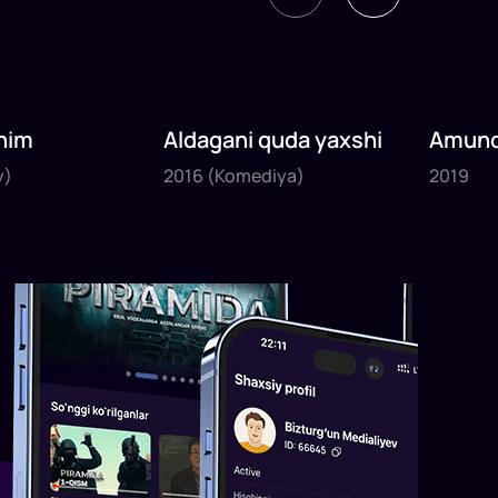
nim
Aldagani quda yaxshi
Amund
2016
2019
sayyoh
y)
2016
(Komediya)
2019
1
x
82
daq
.
1
x
120