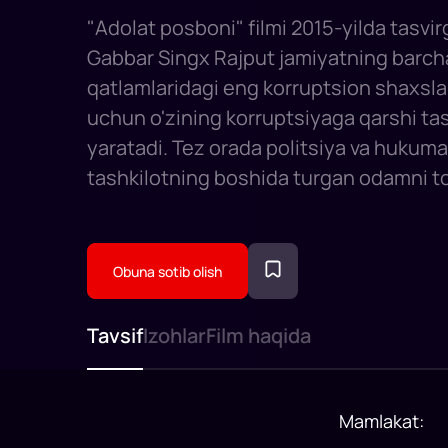
"Adolat posboni" filmi 2015-yilda tasvir
Gabbar Singx Rajput jamiyatning barch
qatlamlaridagi eng korruptsion shaxslar
uchun o'zining korruptsiyaga qarshi tas
yaratadi. Tez orada politsiya va hukum
tashkilotning boshida turgan odamni t
bosim o'tkaziladi.
Obuna sotib olish
Tavsif
Izohlar
Film haqida
Mamlakat
: