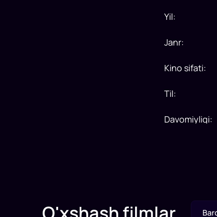
Yil
:
Janr
:
Kino sifati
:
Til
:
Davomiyligi
:
O'xshash filmlar
Bar