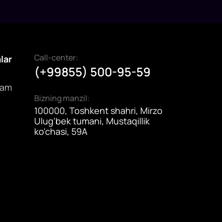
Call-center:
alar
(+99855) 500-95-59
dam
Bizning manzil:
100000, Toshkent shahri, Mirzo
Ulug'bek tumani, Mustaqillik
ko'chasi, 59A