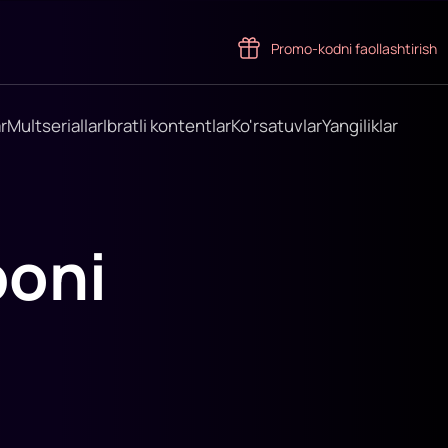
Promo-kodni faollashtirish
r
Multseriallar
Ibratli kontentlar
Ko'rsatuvlar
Yangiliklar
boni