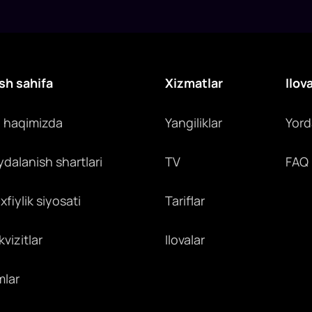
sh sahifa
Xizmatlar
Ilov
z haqimizda
Yangiliklar
Yor
ydalanish shartlari
TV
FAQ
fiylik siyosati
Tariflar
vizitlar
Ilovalar
mlar