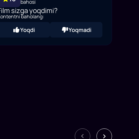
bahosi
Film sizga yoqdimi?
ontentni baholang:
Yoqdi
Yoqmadi