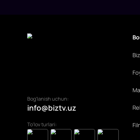
Bo
Bi
Fo
Max
Bog'lanish uchun:
info@biztv.uz
Rek
To'lov turlari:
Fil