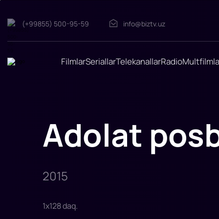
(+99855) 500-95-59
info@biztv.uz
Adolat
posboni
"Adolat
posboni"
filmi
Filmlar
Seriallar
Telekanallar
Radio
Multfilmla
2015-
yilda
tasvirga
olingan.
Gabbar
Singx
Rajput
jamiyatning
Adolat pos
barcha
qatlamlaridagi
eng
korruptsion
shaxslarni
yo'q
qilish
uchun
2015
1
x
128
daq
.