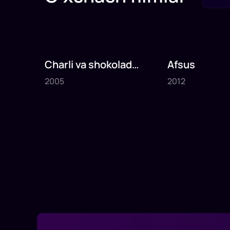
Charli va shokolad
Afsus
2005
2012
fabrikasi
2005
2012
1
x
75
daq
.
1
x
80
daq
.