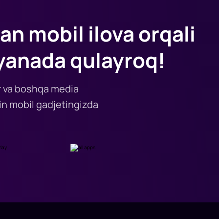
an mobil ilova orqali
yanada qulayroq!
lar va boshqa media
n mobil gadjetingizda