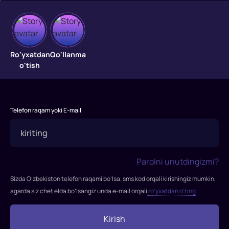
7
Ro'yxatdan
Qo'llanma
o'tish
opa-
singil
siri
Telefon raqam yoki E-mail
"7
opa-
singil
Parolni unutdingizmi?
siri"
filmi
Sizda O’zbekiston telefon raqami bo’lsa. sms kod orqali kirishingiz mumkin,
2017-
agarda siz chet elda bo’lsangiz unda e-mail orqali
ro’yxatdan o’ting
yilda
tasvirga
Kirish
olingan