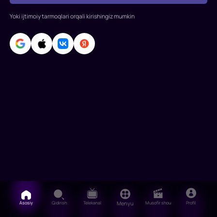
Rejissor:
Yoki ijtimoiy tarmoqlari orqali kirishingiz mumkin
Tommy
Wirkola
Rollarda:
Noomi
Rapace,
Glenn
Close,
Villem
Dafo,
Marvan
Kenzari,
Kristi
Asosiy
Qidirish
Telekanal
Menyu
Musofir shou
Profil