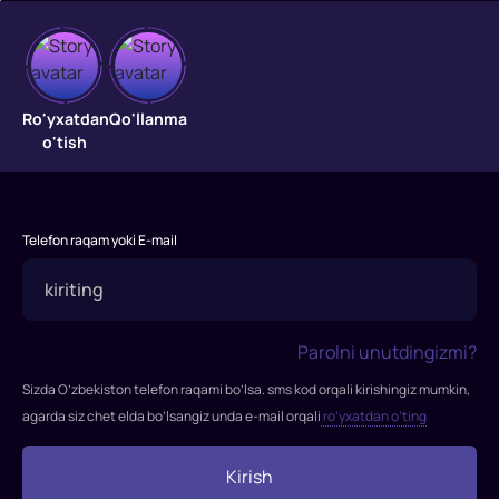
5
Ketdim
Ro'yxatdan
Qo'llanma
o'tish
Dushanbadan
jumagacha
har
kuni
Telefon raqam yoki E-mail
soat
15:30
"Mening
yurtim"
Parolni unutdingizmi?
telekanalida
boshlovchi
Sizda O’zbekiston telefon raqami bo’lsa. sms kod orqali kirishingiz mumkin,
Parviz
agarda siz chet elda bo’lsangiz unda e-mail orqali
ro’yxatdan o’ting
Fattoyev
taniqli
Kirish