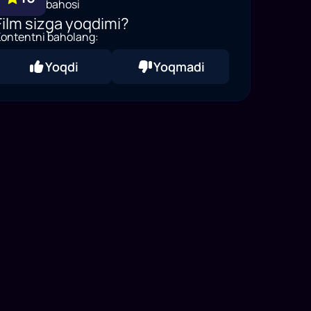
bahosi
Film sizga yoqdimi?
ontentni baholang:
Yoqdi
Yoqmadi