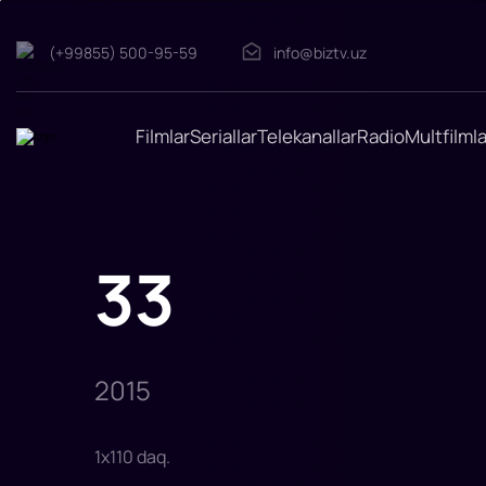
33
(+99855) 500-95-59
info@biztv.uz
"33
Hayotiy
voqea"
2015-
yilda
Filmlar
Seriallar
Telekanallar
Radio
Multfilmla
katta
ekranlarga
chiqqan.
Chili
va
Kolumbiya
birgalikda
ishlab
33
chiqargan
"33"
filmi.
Film
ssenariysi
Chilidagi
San-
Xose
2015
1
x
110
daq
.