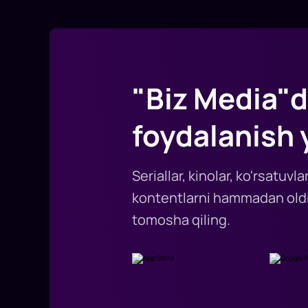
"Biz Media"d
foydalanish 
Seriallar, kinolar, ko'rsatuv
kontentlarni hammadan oldi
tomosha qiling.