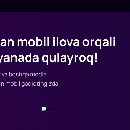
an mobil ilova orqali
yanada qulayroq!
lar va boshqa media
n mobil gadjetingizda