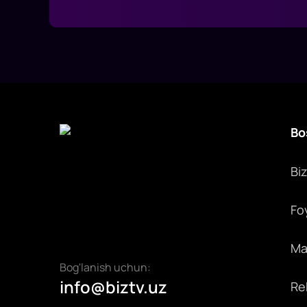
Bo
Bi
Fo
Max
Bog'lanish uchun:
info@biztv.uz
Rek