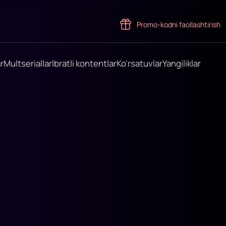
Promo-kodni faollashtirish
r
Multseriallar
Ibratli kontentlar
Ko'rsatuvlar
Yangiliklar