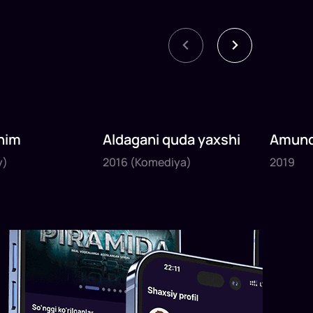
nim
Aldagani quda yaxshi
Amund
2016
2019
sayyoh
y)
2016
(Komediya)
2019
1
x
82
daq
.
1
x
120