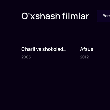
O'xshash filmlar
Bar
Charli va shokolad
Afsus
2005
2012
fabrikasi
2005
2012
1
x
75
daq
.
1
x
80
daq
.