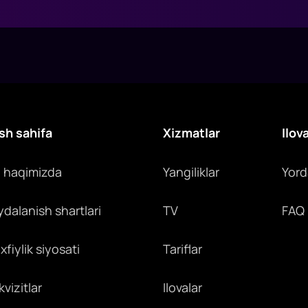
sh sahifa
Xizmatlar
Ilov
z haqimizda
Yangiliklar
Yor
ydalanish shartlari
TV
FAQ
fiylik siyosati
Tariflar
vizitlar
Ilovalar