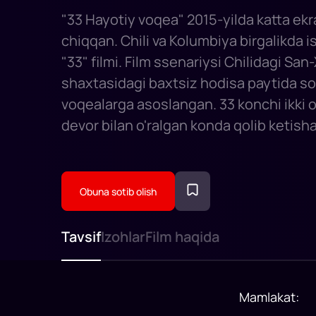
"33 Hayotiy voqea" 2015-yilda katta ek
chiqqan. Chili va Kolumbiya birgalikda 
"33" filmi. Film ssenariysi Chilidagi Sa
shaxtasidagi baxtsiz hodisa paytida so
voqealarga asoslangan. 33 konchi ikki
devor bilan o'ralgan konda qolib ketisha
Obuna sotib olish
Tavsif
Izohlar
Film haqida
Mamlakat
: