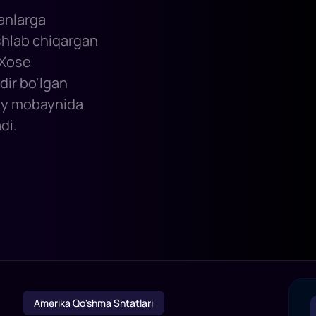
ranlarga
ishlab chiqargan
n-Xose
dir bo'lgan
 oy mobaynida
di.
Amerika Qo'shma Shtatlari