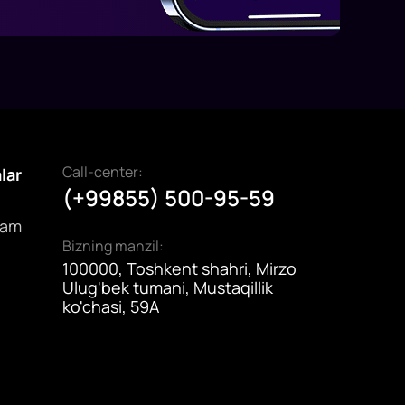
Call-center:
alar
(+99855) 500-95-59
dam
Bizning manzil:
100000, Toshkent shahri, Mirzo
Ulug'bek tumani, Mustaqillik
ko'chasi, 59A