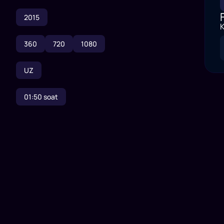
2015
K
360
720
1080
UZ
01:50
soat